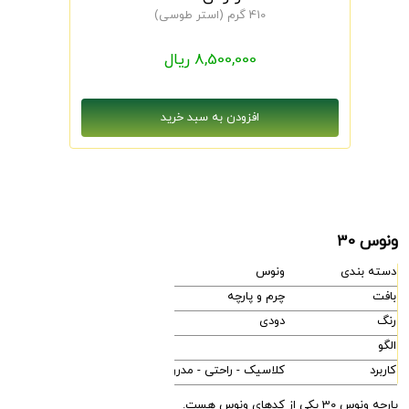
410 گرم (استر طوسی)
8,500,000 ریال
ونوس 30
دسته بندی
ونوس
بافت
چرم و پارچه
رنگ
دودی
الگو
کاربرد
کلاسیک - راحتی - مدرن
پارچه ونوس 30 یکی از کدهای ونوس هست.