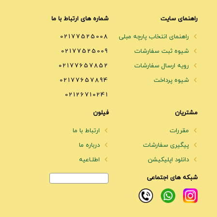
راهنمای سایت
شماره های ارتباط با ما
راهنمای انتخاب پارچه مبلی
02177525008
شیوه ثبت سفارشات
02177525009
رویه ارسال سفارشات
02177657852
شیوه پرداخت
02177657894
02126710241
مشتریان
فیلون
مقررات
ارتباط با ما
پیگیری سفارشات
درباره ما
دانلود اپلیکیشن
اطلـاعیه
شبکه های اجتماعی