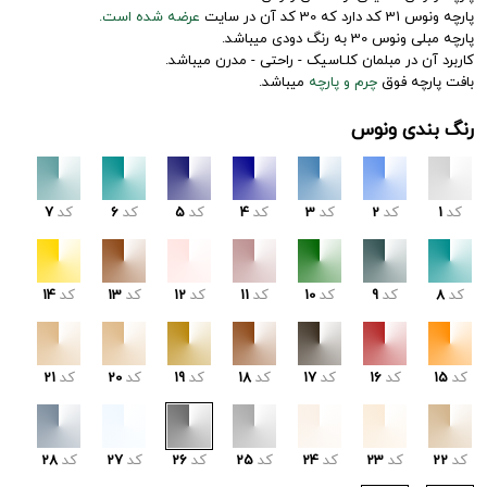
پارچه ونوس 31 کد دارد که 30 کد آن در سایت
عرضه شده است.
پارچه مبلی ونوس 30 به رنگ دودی میباشد.
کاربرد آن در مبلمان کلـاسیک - راحتی - مدرن میباشد.
بافت پارچه فوق
چرم و پارچه
میباشد.
رنگ بندی ونوس
کد
1
کد
2
کد
3
کد
4
کد
5
کد
6
کد
7
کد
8
کد
9
کد
10
کد
11
کد
12
کد
13
کد
14
کد
15
کد
16
کد
17
کد
18
کد
19
کد
20
کد
21
کد
22
کد
23
کد
24
کد
25
کد
26
کد
27
کد
28