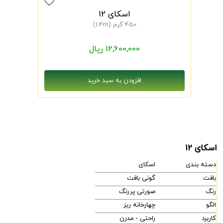
اسکای 12
450 گرم (1.4m)
12,600,000 ریال
اسکای 12
دسته بندی
اسکای
بافت
گونی بافت
رنگ
صورتی پررنگ
الگو
چهارخانه ریز
کاربرد
راحتی - مدرن