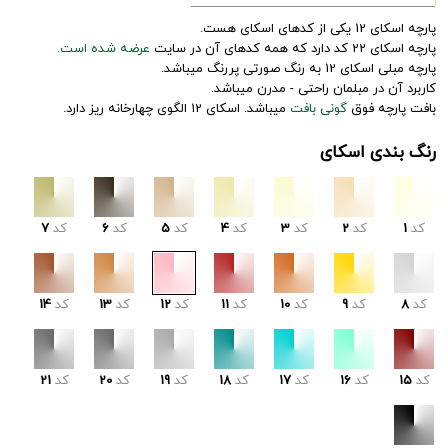
پارچه اسکای 12 یکی از کدهای اسکای هست.
پارچه اسکای 22 کد دارد که همه کدهای آن در سایت
عرضه شده است.
پارچه مبلی اسکای 12 به رنگ صورتی پررنگ میباشد.
کاربرد آن در مبلمان راحتی - مدرن میباشد.
بافت پارچه فوق
گونی بافت
میباشد. اسکای 12 الگوی چهارخانه ریز دارد.
رنگ بندی اسکای
کد
1
کد
2
کد
3
کد
4
کد
5
کد
6
کد
7
کد
8
کد
9
کد
10
کد
11
کد
12
کد
13
کد
14
کد
15
کد
16
کد
17
کد
18
کد
19
کد
20
کد
21