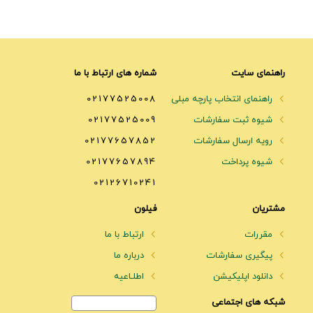
راهنمای سایت
شماره های ارتباط با ما
راهنمای انتخاب پارچه مبلی
02177525008
شیوه ثبت سفارشات
02177525009
رویه ارسال سفارشات
02177657852
شیوه پرداخت
02177657894
02126710241
مشتریان
فیلون
مقررات
ارتباط با ما
پیگیری سفارشات
درباره ما
دانلود اپلیکیشن
اطلـاعیه
شبکه های اجتماعی