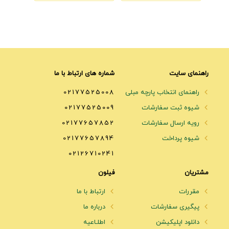
راهنمای سایت
شماره های ارتباط با ما
راهنمای انتخاب پارچه مبلی
02177525008
شیوه ثبت سفارشات
02177525009
رویه ارسال سفارشات
02177657852
شیوه پرداخت
02177657894
02126710241
مشتریان
فیلون
مقررات
ارتباط با ما
پیگیری سفارشات
درباره ما
دانلود اپلیکیشن
اطلـاعیه