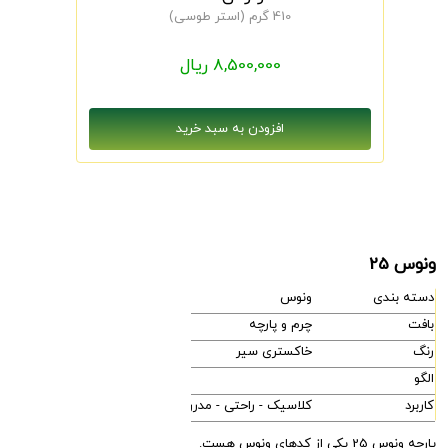
410 گرم (استر طوسی)
8,500,000 ریال
ونوس 25
دسته بندی
ونوس
بافت
چرم و پارچه
رنگ
خاکستری سیر
الگو
کاربرد
کلاسیک - راحتی - مدرن
پارچه ونوس 25 یکی از کدهای ونوس هست.