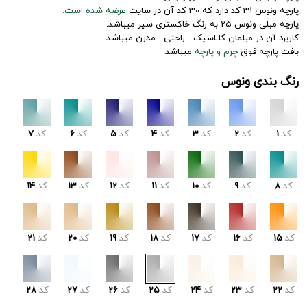
پارچه ونوس 31 کد دارد که 30 کد آن در سایت
عرضه شده است.
پارچه مبلی ونوس 25 به رنگ خاکستری سیر میباشد.
کاربرد آن در مبلمان کلـاسیک - راحتی - مدرن میباشد.
بافت پارچه فوق
چرم و پارچه
میباشد.
رنگ بندی ونوس
کد
1
کد
2
کد
3
کد
4
کد
5
کد
6
کد
7
کد
8
کد
9
کد
10
کد
11
کد
12
کد
13
کد
14
کد
15
کد
16
کد
17
کد
18
کد
19
کد
20
کد
21
کد
22
کد
23
کد
24
کد
25
کد
26
کد
27
کد
28