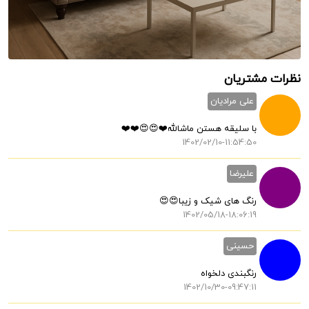
نظرات مشتریان
علی مرادیان
با سلیقه هستن ماشالله❤️😍😍❤️❤️
1402/02/10-11:54:50
علیرضا
رنگ های شیک و زیبا😍😍
1402/05/18-18:06:19
حسینی
رنگبندی دلخواه
1402/10/30-09:47:11