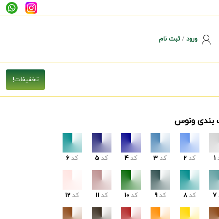
ورود
/
ثبت نام
 بندی ونوس
1
کد
2
کد
3
کد
4
کد
5
کد
6
7
کد
8
کد
9
کد
10
کد
11
کد
12