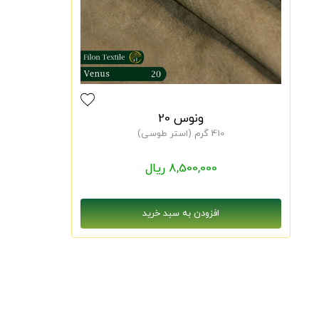
ونوس 20
410 گرم (استر طوسی)
8,500,000 ریال