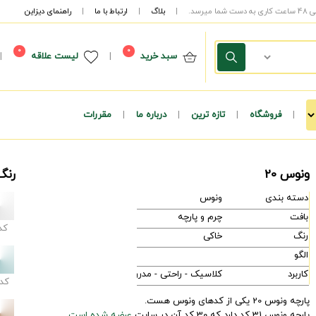
|
بلاگ
|
ارتباط با ما
|
راهنمای دیزاین
0
0
سبد خرید
|
لیست علاقه
|
|
فروشگاه
|
تازه ترین
|
درباره ما
|
مقررات
ونوس 20
رنگ
دسته بندی
ونوس
بافت
چرم و پارچه
کد
رنگ
خاکی
الگو
کاربرد
کلاسیک - راحتی - مدرن
کد
پارچه ونوس 20 یکی از کدهای ونوس هست.
پارچه ونوس 31 کد دارد که 30 کد آن در سایت
عرضه شده است.