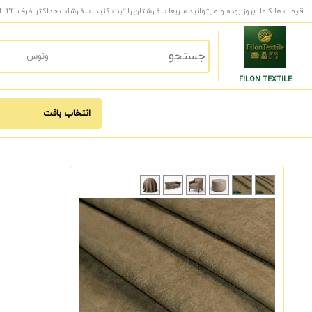
قیمت ها کاملا بروز بوده و میتوانید سریعا سفارشتان را ثبت کنید. سفارشات حداکثر ظرف 24 الی 48 ساعت کاری به دست شما میرسد.
FILON TEXTILE