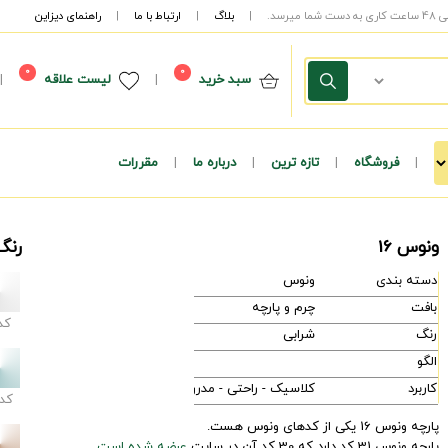
|
بلاگ
|
ارتباط با ما
|
راهنمای دیزاین
0
0
سبد خرید
|
لیست علاقه
|
|
فروشگاه
|
تازه ترین
|
درباره ما
|
مقررات
ونوس 16
رنگ
دسته بندی
ونوس
بافت
چرم و پارچه
کد
رنگ
شرابی
الگو
کاربرد
کلاسیک - راحتی - مدرن
کد
پارچه ونوس 16 یکی از کدهای ونوس هست.
پارچه ونوس 31 کد دارد که 30 کد آن در سایت
عرضه شده است.