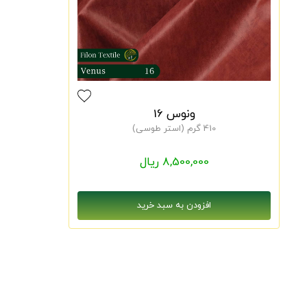
ونوس 16
410 گرم (استر طوسی)
8,500,000 ریال