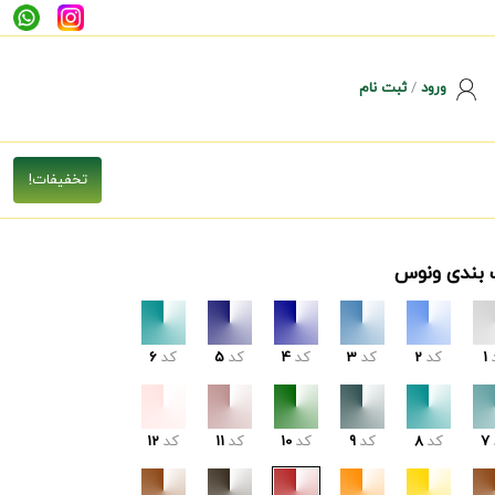
ورود
/
ثبت نام
 بندی ونوس
1
کد
2
کد
3
کد
4
کد
5
کد
6
7
کد
8
کد
9
کد
10
کد
11
کد
12