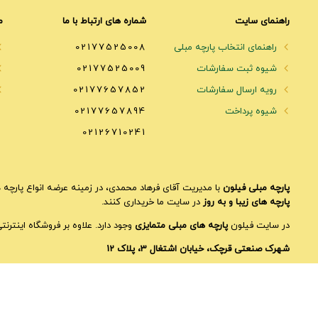
راهنمای سایت
شماره های ارتباط با ما
م
راهنمای انتخاب پارچه مبلی
02177525008
شیوه ثبت سفارشات
02177525009
رویه ارسال سفارشات
02177657852
شیوه پرداخت
02177657894
02126710241
پارچه مبلی فیلون
با مدیریت آقای فرهاد محمدی، در زمینه عرضه انواع پارچه ه
پارچه های زیبا و به روز
در سایت ما خریداری کنند.
در سایت فیلون
پارچه های مبلی متمایزی
وجود دارد. علاوه بر فروشگاه اینترن
شهرک صنعتی قرچک، خیابان اشتغال 3، پلاک 12
کلیه حقوق سایت محفوظ است.