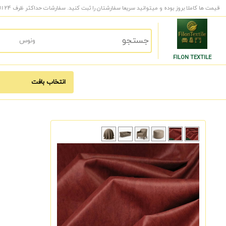
قیمت ها کاملا بروز بوده و میتوانید سریعا سفارشتان را ثبت کنید. سفارشات حداکثر ظرف 24 الی 48 ساعت کاری به دست شما میرسد.
FILON TEXTILE