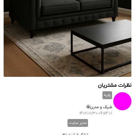
نظرات مشتریان
رقیه
شیک و مدرن🤩
1402/01/30-09:54:01
مدیر سایت