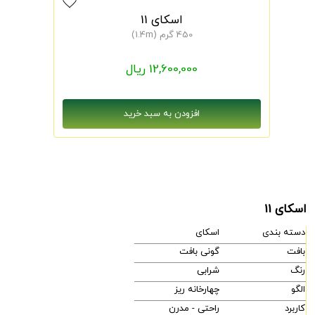
اسکای 11
450 گرم (1.4m)
12,600,000 ریال
اسکای 11
دسته بندی
اسکای
بافت
گونی بافت
رنگ
شرابی
الگو
چهارخانه ریز
کاربرد
راحتی - مدرن