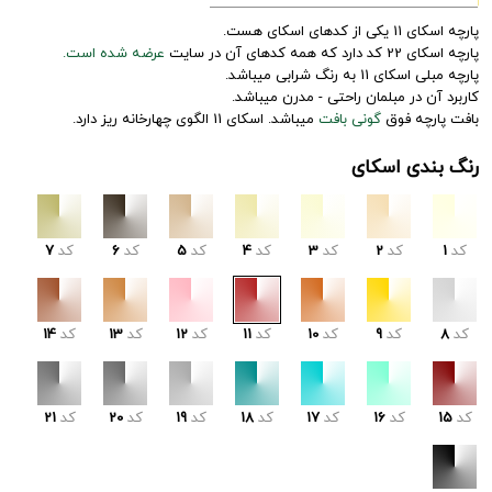
پارچه اسکای 11 یکی از کدهای اسکای هست.
پارچه اسکای 22 کد دارد که همه کدهای آن در سایت
عرضه شده است.
پارچه مبلی اسکای 11 به رنگ شرابی میباشد.
کاربرد آن در مبلمان راحتی - مدرن میباشد.
بافت پارچه فوق
گونی بافت
میباشد. اسکای 11 الگوی چهارخانه ریز دارد.
رنگ بندی اسکای
کد
1
کد
2
کد
3
کد
4
کد
5
کد
6
کد
7
کد
8
کد
9
کد
10
کد
11
کد
12
کد
13
کد
14
کد
15
کد
16
کد
17
کد
18
کد
19
کد
20
کد
21