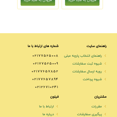
راهنمای سایت
شماره های ارتباط با ما
راهنمای انتخاب پارچه مبلی
02177525008
شیوه ثبت سفارشات
02177525009
رویه ارسال سفارشات
02177657852
شیوه پرداخت
02177657894
02126710241
مشتریان
فیلون
مقررات
ارتباط با ما
پیگیری سفارشات
درباره ما