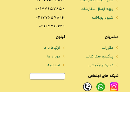
شیوه ثبت سفارشات
02177525009
رویه ارسال سفارشات
02177657852
شیوه پرداخت
02177657894
02126710241
مشتریان
فیلون
مقررات
ارتباط با ما
پیگیری سفارشات
درباره ما
دانلود اپلیکیشن
اطلـاعیه
شبکه های اجتماعی
پارچه مبلی فیلون
با مدیریت آقای فرهاد محمدی، در زمینه عرضه
انواع پارچه های مبلی فعالیت میکند. کلیه خرده فروشان و همینطور
تولیدکنندگان محترم در سراسر ایران، میتوانند پارچه های مورد