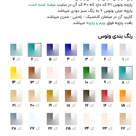
پارچه ونوس 31 کد دارد که 30 کد آن در سایت
عرضه شده است.
پارچه مبلی ونوس 6 به رنگ سبز دودی میباشد.
کاربرد آن در مبلمان کلـاسیک - راحتی - مدرن میباشد.
بافت پارچه فوق
چرم و پارچه
میباشد.
رنگ بندی ونوس
کد
1
کد
2
کد
3
کد
4
کد
5
کد
6
کد
7
کد
8
کد
9
کد
10
کد
11
کد
12
کد
13
کد
14
کد
15
کد
16
کد
17
کد
18
کد
19
کد
20
کد
21
کد
22
کد
23
کد
24
کد
25
کد
26
کد
27
کد
28