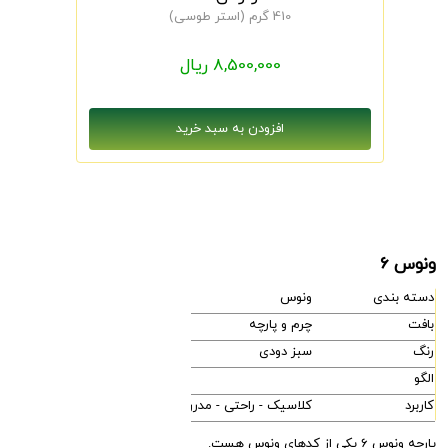
410 گرم (استر طوسی)
8,500,000 ریال
ونوس 6
دسته بندی
ونوس
بافت
چرم و پارچه
رنگ
سبز دودی
الگو
کاربرد
کلاسیک - راحتی - مدرن
پارچه ونوس 6 یکی از کدهای ونوس هست.