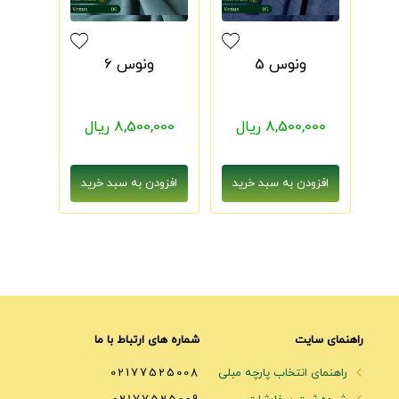
ونوس 5
ونوس 6
8,500,000 ریال
8,500,000 ریال
راهنمای سایت
شماره های ارتباط با ما
راهنمای انتخاب پارچه مبلی
02177525008