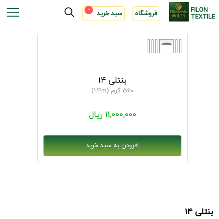
FILON
0
فروشگاه
سبد خرید
TEXTILE
بنتلی 14
560 گرم (1.4m)
11,000,000 ریال
بنتلی 14