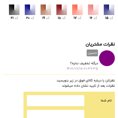
کد
15
کد
16
کد
17
کد
18
کد
19
کد
20
کد
21
نظرات مشتریان
حسین
دیگه تخفیف نداره؟
1402/07/18-20:37:35
نظرتان را درباره کالای فوق در زیر بنویسید.
نظرات بعد از تایید نشان داده میشوند.
نام شما