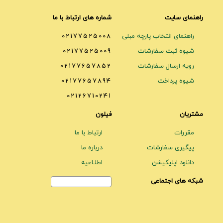
راهنمای سایت
شماره های ارتباط با ما
راهنمای انتخاب پارچه مبلی
02177525008
شیوه ثبت سفارشات
02177525009
رویه ارسال سفارشات
02177657852
شیوه پرداخت
02177657894
02126710241
مشتریان
فیلون
مقررات
ارتباط با ما
پیگیری سفارشات
درباره ما
دانلود اپلیکیشن
اطلـاعیه
شبکه های اجتماعی