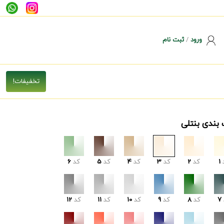
ورود
/
ثبت نام
 بندی بنتلی
1
کد
2
کد
3
کد
4
کد
5
کد
6
7
کد
8
کد
9
کد
10
کد
11
کد
12