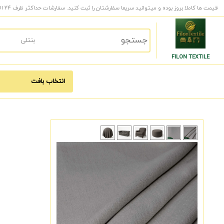
قیمت ها کاملا بروز بوده و میتوانید سریعا سفارشتان را ثبت کنید. سفارشات حداکثر ظرف 24 الی 48 ساعت کاری به دست شما میرسد.
FILON TEXTILE