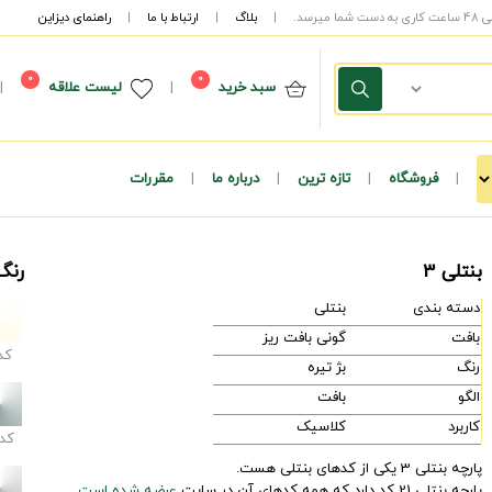
|
بلاگ
|
ارتباط با ما
|
راهنمای دیزاین
0
0
سبد خرید
|
لیست علاقه
|
|
فروشگاه
|
تازه ترین
|
درباره ما
|
مقررات
بنتلی 3
رنگ
دسته بندی
بنتلی
بافت
گونی بافت ریز
کد
رنگ
بژ تیره
الگو
بافت
کاربرد
کلاسیک
کد
پارچه بنتلی 3 یکی از کدهای بنتلی هست.
پارچه بنتلی 21 کد دارد که همه کدهای آن در سایت
عرضه شده است.