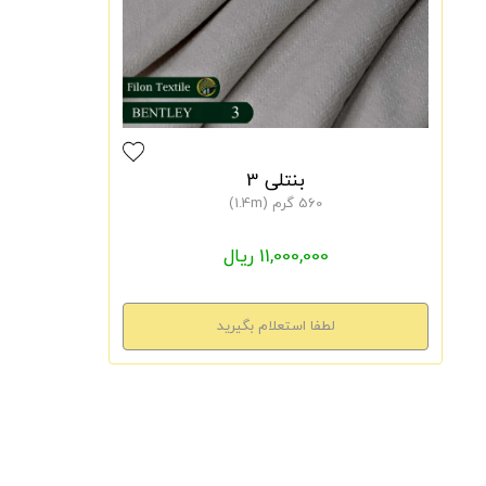
بنتلی 3
560 گرم (1.4m)
11,000,000 ریال