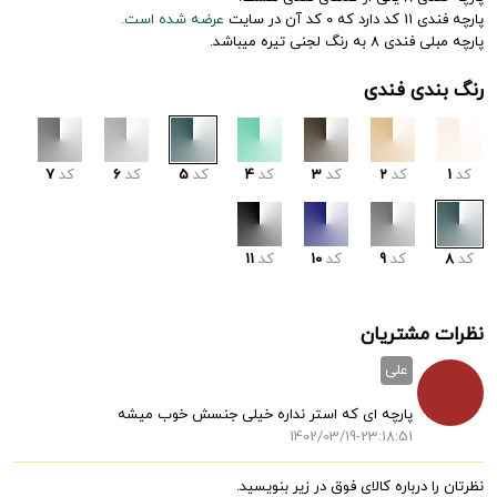
پارچه فندی 11 کد دارد که 0 کد آن در سایت
عرضه شده است.
پارچه مبلی فندی 8 به رنگ لجنی تیره میباشد.
رنگ بندی فندی
کد
1
کد
2
کد
3
کد
4
کد
5
کد
6
کد
7
کد
8
کد
9
کد
10
کد
11
نظرات مشتریان
علی
پارچه ای که استر نداره خیلی جنسش خوب میشه
1402/03/19-23:18:51
نظرتان را درباره کالای فوق در زیر بنویسید.