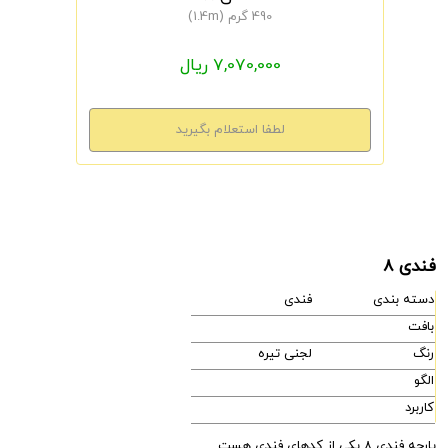
490 گرم (1.4m)
7,070,000 ریال
فندی 8
دسته بندی
فندی
بافت
رنگ
لجنی تیره
الگو
کاربرد
پارچه فندی 8 یکی از کدهای فندی هست.