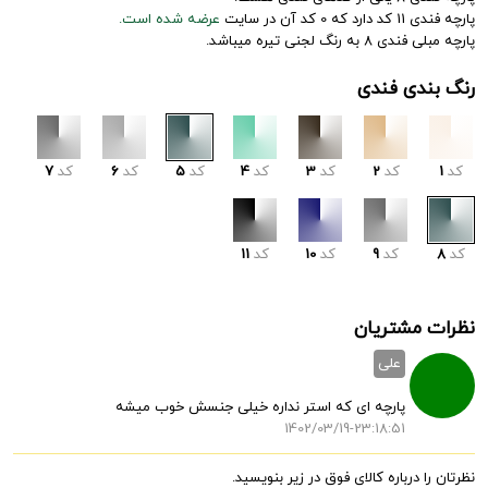
پارچه فندی 11 کد دارد که 0 کد آن در سایت
عرضه شده است.
پارچه مبلی فندی 8 به رنگ لجنی تیره میباشد.
رنگ بندی فندی
کد
1
کد
2
کد
3
کد
4
کد
5
کد
6
کد
7
کد
8
کد
9
کد
10
کد
11
نظرات مشتریان
علی
پارچه ای که استر نداره خیلی جنسش خوب میشه
1402/03/19-23:18:51
نظرتان را درباره کالای فوق در زیر بنویسید.