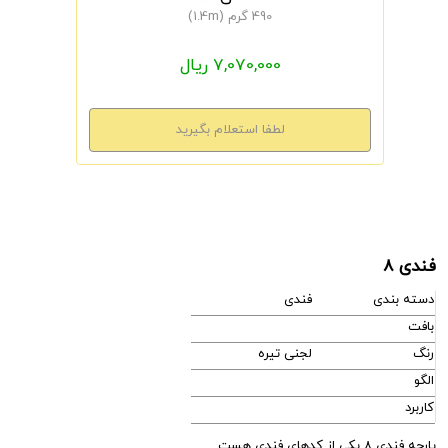
490 گرم (1.4m)
7,070,000 ریال
فندی 8
دسته بندی
فندی
بافت
رنگ
لجنی تیره
الگو
کاربرد
پارچه فندی 8 یکی از کدهای فندی هست.