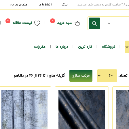
|
بلاگ
|
ارتباط با ما
|
راهنمای دیزاین
0
0
سبد خرید
|
لیست علاقه
|
|
فروشگاه
|
تازه ترین
|
درباره ما
|
مقررات
تعداد:
گزینه های 1 تا 26 از 26
در دالـاهو