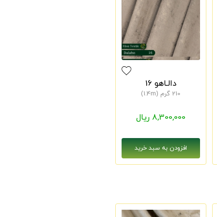
دالـاهو 16
210 گرم (1.4m)
8,300,000 ریال