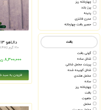
چهارخانه ریز
پرز بلند
پتینه
مدرن فانتزی
حصیر بافت چهارخانه
دالـاهو 13
بافت
210 گرم (1.4m)
گونی بافت
شانل ساده
8,300,000 ریال
پرینت مخمل شانلی
شانل کوبیده شده
مخمل هلندی
ساده
چهارخانه ریز
بافت
ماهوت
مخمل
مخمل سوییت