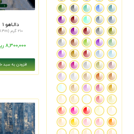
دالـاهو 1
210 گرم (1.4m)
8,300,000 ریال