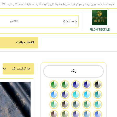
قیمت ها کاملا بروز بوده و میتوانید سریعا سفارشتان را ثبت کنید. سفارشات حداکثر ظرف 24 الی 48 ساعت کاری به دست شما میرسد.
FILON TEXTILE
رنگ