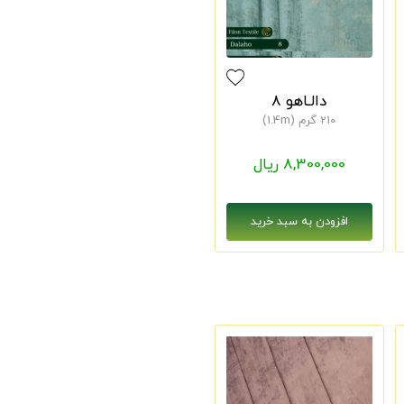
دالـاهو 8
210 گرم (1.4m)
8,300,000 ریال