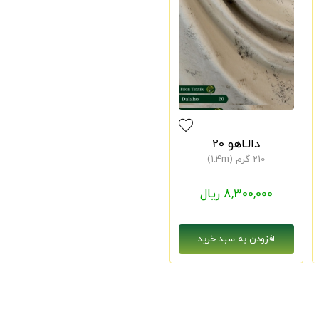
دالـاهو 20
210 گرم (1.4m)
8,300,000 ریال