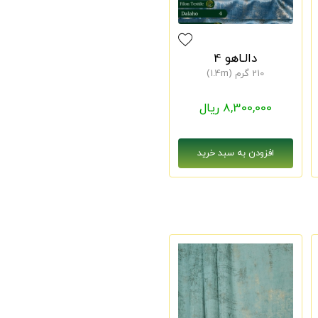
دالـاهو 4
210 گرم (1.4m)
8,300,000 ریال