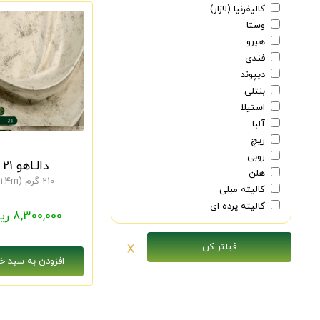
کالیفرنیا (لازار)
وستا
هیرو
فندی
دیپوند
بنتلی
استیلا
آلبا
ریچ
روبی
دالـاهو 21
هلن
210 گرم (1.4m)
کالیته مبلی
کالیته پرده ای
8,300,000 ریال