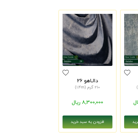
دالـاهو 26
210 گرم (1.4m)
8,300,000 ریال