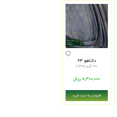
دالـاهو 24
210 گرم (1.4m)
8,300,000 ریال