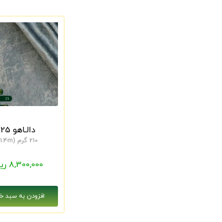
دالـاهو 25
210 گرم (1.4m)
8,300,000 ریال