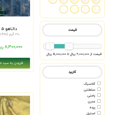
دالـاهو 5
قیمت
210 گرم (1.4m)
8,300,000 ریال
قیمت از 2,000,000 ریال تا 5,000,000 ریال
کاربرد
کلاسیک
سلطنتی
راحتی
مدرن
پرده
استیل