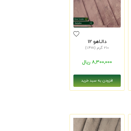
دالـاهو 12
210 گرم (1.4m)
8,300,000 ریال