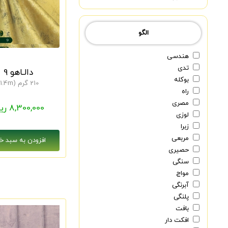
الگو
هندسی
تدی
دالـاهو 9
بوکله
210 گرم (1.4m)
راه
مصری
8,300,000 ریال
لوزی
زبرا
مربعی
حصیری
سنگی
مواج
آبرنگی
پلنگی
بافت
افکت دار