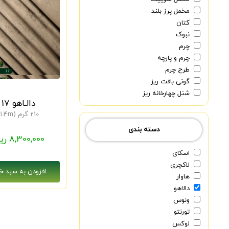
مخمل پرز بلند
کتان
نبوک
چرم
چرم و پارچه
طرح چرم
گونی بافت ریز
شنل چهارخانه ریز
دالـاهو 17
210 گرم (1.4m)
دسته بندی
8,300,000 ریال
اسکای
لاکچری
هاوار
دالاهو
ونوس
تورنتو
لوکس