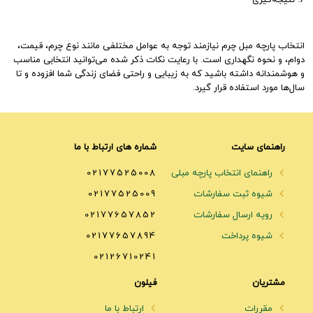
6. نتیجه‌گیری
انتخاب پارچه مبل چرم نیازمند توجه به عوامل مختلفی مانند نوع چرم، قیمت،
دوام، و نحوه نگهداری است. با رعایت نکات ذکر شده می‌توانید انتخابی مناسب
و هوشمندانه داشته باشید که به زیبایی و راحتی فضای زندگی شما افزوده و تا
سال‌ها مورد استفاده قرار گیرد.
راهنمای سایت
شماره های ارتباط با ما
راهنمای انتخاب پارچه مبلی
02177525008
شیوه ثبت سفارشات
02177525009
رویه ارسال سفارشات
02177657852
شیوه پرداخت
02177657894
02126710241
مشتریان
فیلون
مقررات
ارتباط با ما