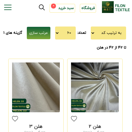
FILON
0
فروشگاه
سبد خرید
TEXTILE
تعداد:
گزینه های 1
تا 42 از 42
در هلن
هلن 2
هلن 3