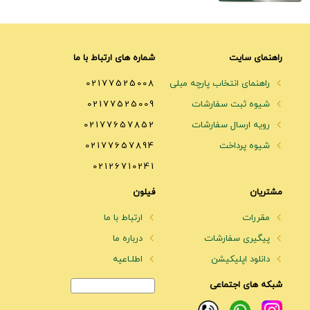
راهنمای سایت
شماره های ارتباط با ما
راهنمای انتخاب پارچه مبلی
02177525008
شیوه ثبت سفارشات
02177525009
رویه ارسال سفارشات
02177657852
شیوه پرداخت
02177657894
02126710241
مشتریان
فیلون
مقررات
ارتباط با ما
پیگیری سفارشات
درباره ما
دانلود اپلیکیشن
اطلـاعیه
شبکه های اجتماعی