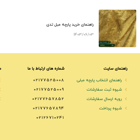
راهنمای خرید پارچه مبل تدی
1403/06/03
راهنمای سایت
شماره های ارتباط با ما
م
راهنمای انتخاب پارچه مبلی
02177525008
شیوه ثبت سفارشات
02177525009
رویه ارسال سفارشات
02177657852
شیوه پرداخت
02177657894
02126710241