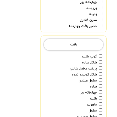
چهارخانه ریز
پرز بلند
پتینه
مدرن فانتزی
حصیر بافت چهارخانه
بافت
گونی بافت
شانل ساده
پرینت مخمل شانلی
شانل کوبیده شده
مخمل هلندی
ساده
چهارخانه ریز
بافت
ماهوت
مخمل
مخمل سوییت