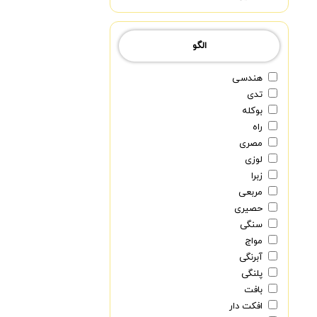
الگو
هندسی
تدی
بوکله
راه
مصری
لوزی
زبرا
مربعی
حصیری
سنگی
مواج
آبرنگی
پلنگی
بافت
افکت دار