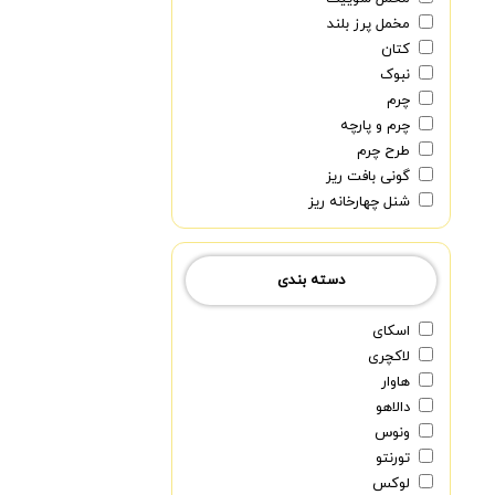
مخمل پرز بلند
کتان
نبوک
چرم
چرم و پارچه
طرح چرم
گونی بافت ریز
شنل چهارخانه ریز
دسته بندی
اسکای
لاکچری
هاوار
دالاهو
ونوس
تورنتو
لوکس