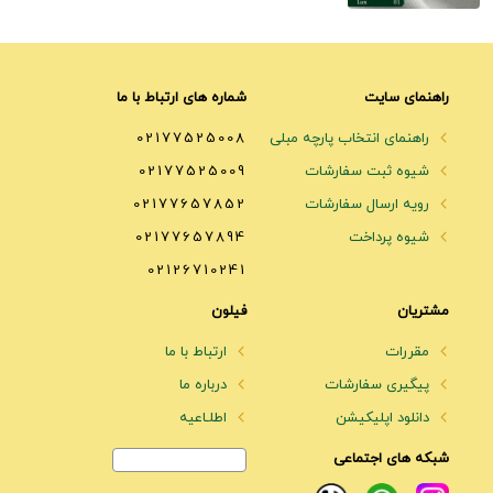
راهنمای سایت
شماره های ارتباط با ما
راهنمای انتخاب پارچه مبلی
02177525008
شیوه ثبت سفارشات
02177525009
رویه ارسال سفارشات
02177657852
شیوه پرداخت
02177657894
02126710241
مشتریان
فیلون
مقررات
ارتباط با ما
پیگیری سفارشات
درباره ما
دانلود اپلیکیشن
اطلـاعیه
شبکه های اجتماعی