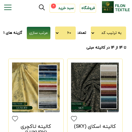
FILON
0
فروشگاه
سبد خرید
TEXTILE
تعداد:
گزینه های 1
تا 14 از 14
در کالیته مبلی
کالیته اسکای (SKY)
کالیته لـاکچری