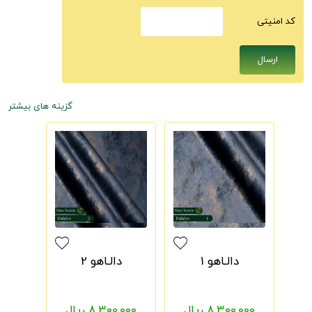
كد امنيتى
گزینه های بیشتر
دالـاهو 1
دالـاهو 2
8,300,000 ریال
8,300,000 ریال