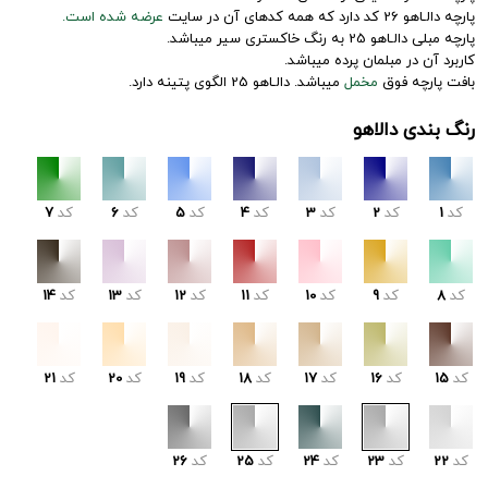
پارچه دالـاهو 26 کد دارد که همه کدهای آن در سایت
عرضه شده است.
پارچه مبلی دالـاهو 25 به رنگ خاکستری سیر میباشد.
کاربرد آن در مبلمان پرده میباشد.
بافت پارچه فوق
مخمل
میباشد. دالـاهو 25 الگوی پتینه دارد.
رنگ بندی دالاهو
کد
1
کد
2
کد
3
کد
4
کد
5
کد
6
کد
7
کد
8
کد
9
کد
10
کد
11
کد
12
کد
13
کد
14
کد
15
کد
16
کد
17
کد
18
کد
19
کد
20
کد
21
کد
22
کد
23
کد
24
کد
25
کد
26