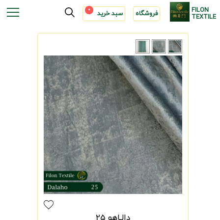
FILON
0
فروشگاه
سبد خرید
TEXTILE
دالـاهو 25