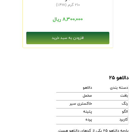
210 گرم (1.4m)
8,300,000 ریال
دالاهو 25
دسته بندی
دالاهو
بافت
مخمل
رنگ
خاکستری سیر
الگو
پتینه
کاربرد
پرده
پارچه دالـاهو 25 یکی از کدهای دالـاهو هست.