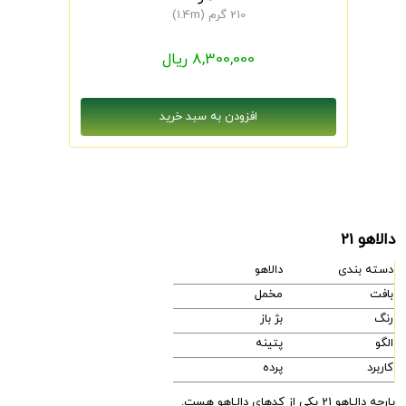
210 گرم (1.4m)
8,300,000 ریال
دالاهو 21
دسته بندی
دالاهو
بافت
مخمل
رنگ
بژ باز
الگو
پتینه
کاربرد
پرده
پارچه دالـاهو 21 یکی از کدهای دالـاهو هست.