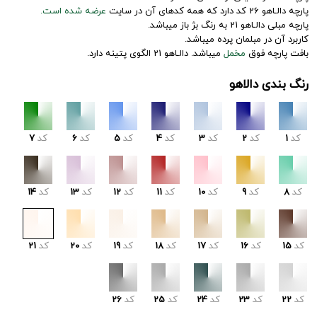
پارچه دالـاهو 26 کد دارد که همه کدهای آن در سایت
عرضه شده است.
پارچه مبلی دالـاهو 21 به رنگ بژ باز میباشد.
کاربرد آن در مبلمان پرده میباشد.
بافت پارچه فوق
مخمل
میباشد. دالـاهو 21 الگوی پتینه دارد.
رنگ بندی دالاهو
کد
1
کد
2
کد
3
کد
4
کد
5
کد
6
کد
7
کد
8
کد
9
کد
10
کد
11
کد
12
کد
13
کد
14
کد
15
کد
16
کد
17
کد
18
کد
19
کد
20
کد
21
کد
22
کد
23
کد
24
کد
25
کد
26