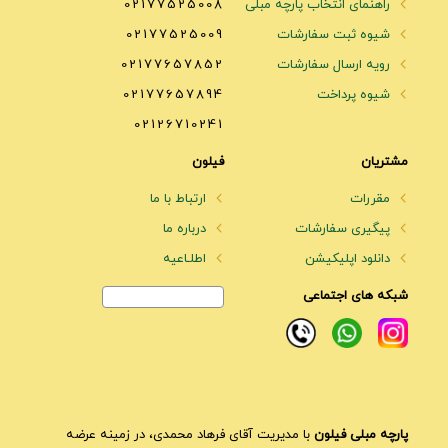
راهنمای انتخاب پارچه مبلی
02177525008
شیوه ثبت سفارشات
02177525009
رویه ارسال سفارشات
02177657852
شیوه پرداخت
02177657894
02126710241
مشتریان
فیلون
مقررات
ارتباط با ما
پیگیری سفارشات
درباره ما
دانلود اپلیکیشن
اطلـاعیه
شبکه های اجتماعی
پارچه مبلی فیلون
با مدیریت آقای فرهاد محمدی، در زمینه عرضه