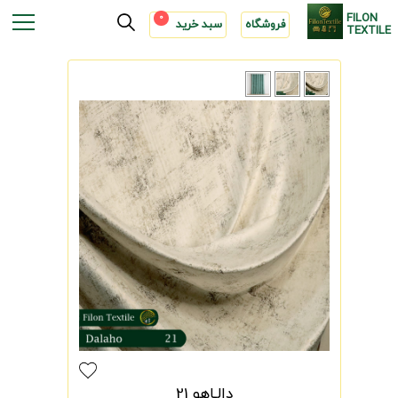
FILON
0
فروشگاه
سبد خرید
TEXTILE
دالـاهو 21