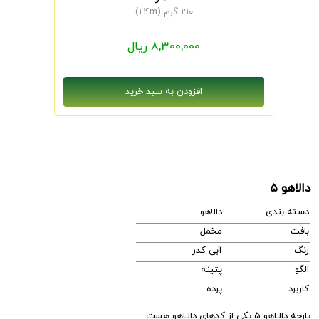
210 گرم (1.4m)
8,300,000 ریال
دالاهو 5
دسته بندی
دالاهو
بافت
مخمل
رنگ
آبی کدر
الگو
پتینه
کاربرد
پرده
پارچه دالـاهو 5 یکی از کدهای دالـاهو هست.