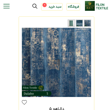
FILON
0
فروشگاه
سبد خرید
TEXTILE
دالـاهو 5