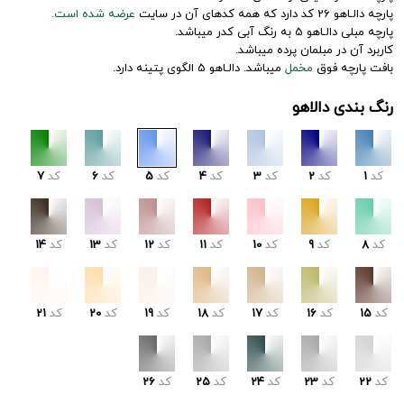
پارچه دالـاهو 26 کد دارد که همه کدهای آن در سایت
عرضه شده است.
پارچه مبلی دالـاهو 5 به رنگ آبی کدر میباشد.
کاربرد آن در مبلمان پرده میباشد.
بافت پارچه فوق
مخمل
میباشد. دالـاهو 5 الگوی پتینه دارد.
رنگ بندی دالاهو
کد
1
کد
2
کد
3
کد
4
کد
5
کد
6
کد
7
کد
8
کد
9
کد
10
کد
11
کد
12
کد
13
کد
14
کد
15
کد
16
کد
17
کد
18
کد
19
کد
20
کد
21
کد
22
کد
23
کد
24
کد
25
کد
26