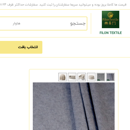
قیمت ها کاملا بروز بوده و میتوانید سریعا سفارشتان را ثبت کنید. سفارشات حداکثر ظرف 24 الی 48 ساعت کاری به دست شما میرسد.
FILON TEXTILE