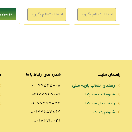
راهنمای سایت
شماره های ارتباط با ما
م
راهنمای انتخاب پارچه مبلی
02177525008
شیوه ثبت سفارشات
02177525009
رویه ارسال سفارشات
02177657852
شیوه پرداخت
02177657894
02126710241