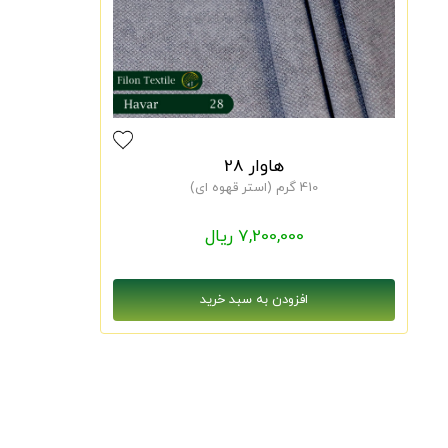
هاوار 28
410 گرم (استر قهوه ای)
7,200,000 ریال