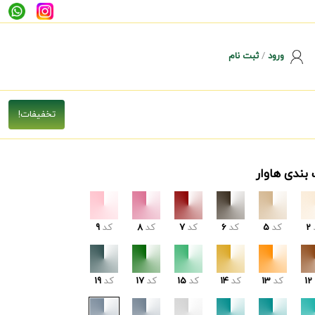
ورود
/
ثبت نام
 بندی هاوار
2
کد
5
کد
6
کد
7
کد
8
کد
9
12
کد
13
کد
14
کد
15
کد
17
کد
19