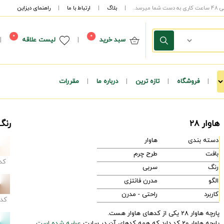
|
بلاگ
|
ارتباط با ما
|
راهنمای دیزاین
0
0
سبد خرید
|
لیست علاقه
|
|
فروشگاه
|
تازه ترین
|
درباره ما
|
مقررات
هاوار 28
رنگ
دسته بندی
هاوار
بافت
طرح چرم
کد
رنگ
سربی
الگو
مدرن فانتزی
کاربرد
راحتی - مدرن
کد
پارچه هاوار 28 یکی از کدهای هاوار هست.
پارچه هاوار 20 کد دارد که همه کدهای آن در سایت
عرضه شده است.