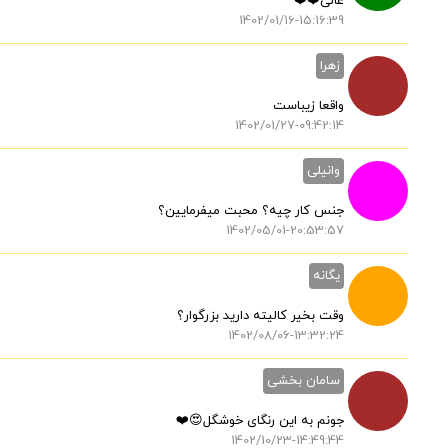
عالی❤️❤️
1402/01/16-15:16:39
زهرا
واقعا زیباست
1402/01/27-09:42:14
وانیلی
جنس کار چیه؟ محبت میفرمایین؟
1402/05/01-20:53:57
یگانه
وقت بخیر کالیته دارید بزرگوار؟
1402/08/06-13:32:24
سامان بخشی
جونم به این رنگای خوشگل😍❤️
1402/10/23-14:49:44