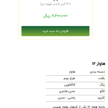
410 گرم (استر قهوه ای)
7,200,000 ریال
هاوار 12
دسته بندی
هاوار
بافت
طرح چرم
رنگ
کاکائویی
الگو
مدرن فانتزی
کاربرد
راحتی - مدرن
پارچه هاوار 12 یکی از کدهای هاوار هست.