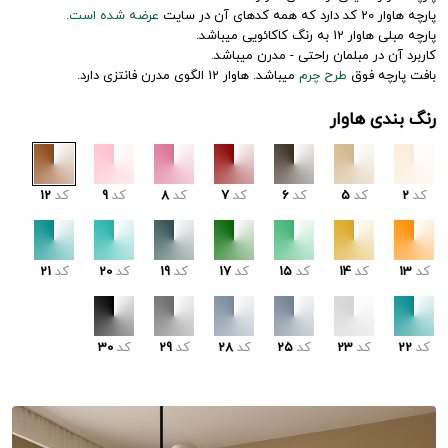
پارچه هاوار 20 کد دارد که همه کدهای آن در سایت
عرضه شده است.
پارچه مبلی هاوار 12 به رنگ کاکائویی میباشد.
کاربرد آن در مبلمان راحتی - مدرن میباشد.
بافت پارچه فوق
طرح چرم
میباشد. هاوار 12 الگوی مدرن فانتزی دارد.
رنگ بندی هاوار
کد
2
کد
5
کد
6
کد
7
کد
8
کد
9
کد
12
کد
13
کد
14
کد
15
کد
17
کد
19
کد
20
کد
21
کد
22
کد
23
کد
25
کد
28
کد
29
کد
30