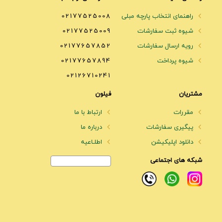
راهنمای انتخاب پارچه مبلی
02177525008
شیوه ثبت سفارشات
02177525009
رویه ارسال سفارشات
02177657852
شیوه پرداخت
02177657894
02126710241
مشتریان
فیلون
مقررات
ارتباط با ما
پیگیری سفارشات
درباره ما
دانلود اپلیکیشن
اطلـاعیه
شبکه های اجتماعی