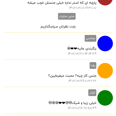
پارچه ای که استر نداره خیلی جنسش خوب میشه
1402/06/01-19:30:00
مدیر سایت
بابت نظرتان سپاسگذاریم
عباسی
رنگبندی عالیه❤️❤️🤩
1402/06/20-14:14:39
رضا
جنس کار چیه؟ محبت میفرمایین؟
1402/06/29-10:31:26
کوثر
خیلی زیبا و شیک😍😍❤️❤️🤩🤩😍
1402/10/17-17:58:49