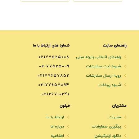
راهنمای سایت
شماره های ارتباط با ما
راهنمای انتخاب پارچه مبلی
02177525008
شیوه ثبت سفارشات
02177525009
رویه ارسال سفارشات
02177657852
شیوه پرداخت
02177657894
02126710241
مشتریان
فیلون
مقررات
ارتباط با ما
پیگیری سفارشات
درباره ما
دانلود اپلیکیشن
اطلـاعیه