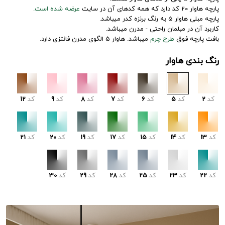
پارچه هاوار 20 کد دارد که همه کدهای آن در سایت
عرضه شده است.
پارچه مبلی هاوار 5 به رنگ برنزه کدر میباشد.
کاربرد آن در مبلمان راحتی - مدرن میباشد.
بافت پارچه فوق
طرح چرم
میباشد. هاوار 5 الگوی مدرن فانتزی دارد.
رنگ بندی هاوار
کد
2
کد
5
کد
6
کد
7
کد
8
کد
9
کد
12
کد
13
کد
14
کد
15
کد
17
کد
19
کد
20
کد
21
کد
22
کد
23
کد
25
کد
28
کد
29
کد
30