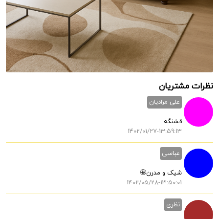
نظرات مشتریان
علی مرادیان
قشنگه
1402/01/27-13:59:13
عباسی
شیک و مدرن🤩
1402/05/28-13:50:01
نظری