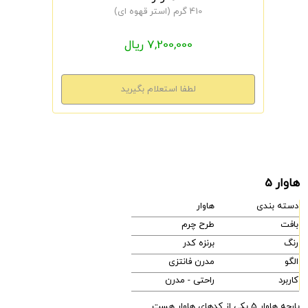
410 گرم (استر قهوه ای)
7,200,000 ریال
هاوار 5
دسته بندی
هاوار
بافت
طرح چرم
رنگ
برنزه کدر
الگو
مدرن فانتزی
کاربرد
راحتی - مدرن
پارچه هاوار 5 یکی از کدهای هاوار هست.