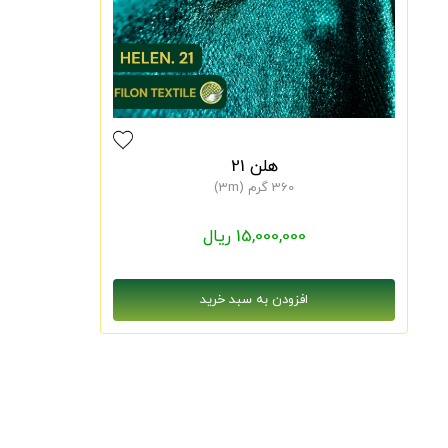
هلن 21
360 گرم (3m)
15,000,000 ریال