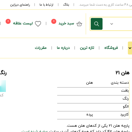
|
بلاگ
|
ارتباط با ما
|
راهنمای دیزاین
0
0
سبد خرید
|
لیست علاقه
|
|
فروشگاه
|
تازه ترین
|
درباره ما
|
مقررات
هلن 21
رنگ
دسته بندی
هلن
بافت
کد
رنگ
الگو
کاربرد
پرده
پارچه هلن 21 یکی از کدهای هلن هست.
پارچه هلن 42 کد دارد که همه کدهای آن در سایت
عرضه شده است.