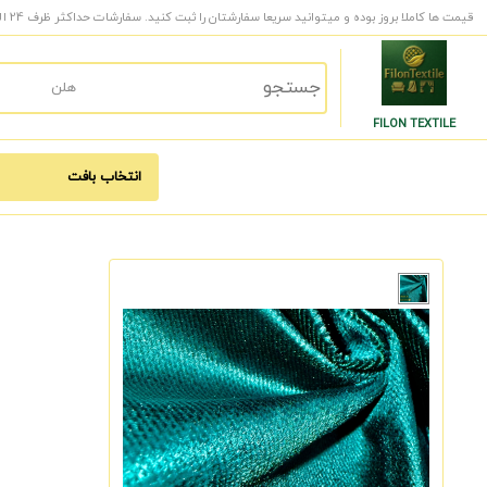
قیمت ها کاملا بروز بوده و میتوانید سریعا سفارشتان را ثبت کنید. سفارشات حداکثر ظرف 24 الی 48 ساعت کاری به دست شما میرسد.
FILON TEXTILE