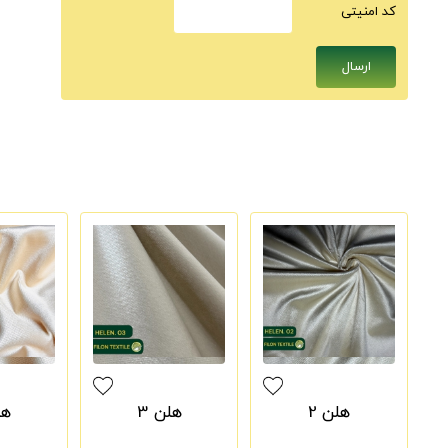
كد امنيتى
هلن 2
هلن 3
هل