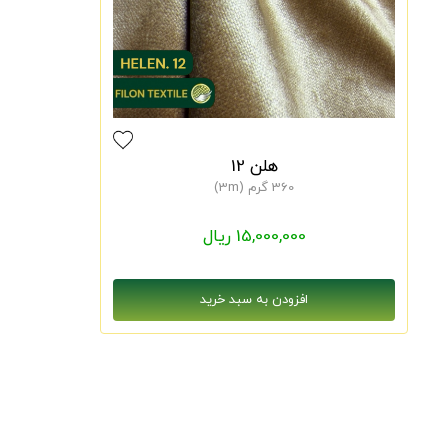
هلن 12
360 گرم (3m)
15,000,000 ریال