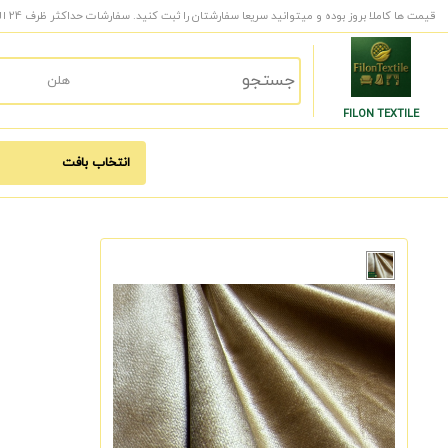
قیمت ها کاملا بروز بوده و میتوانید سریعا سفارشتان را ثبت کنید. سفارشات حداکثر ظرف 24 الی 48 ساعت کاری به دست شما میرسد.
FILON TEXTILE