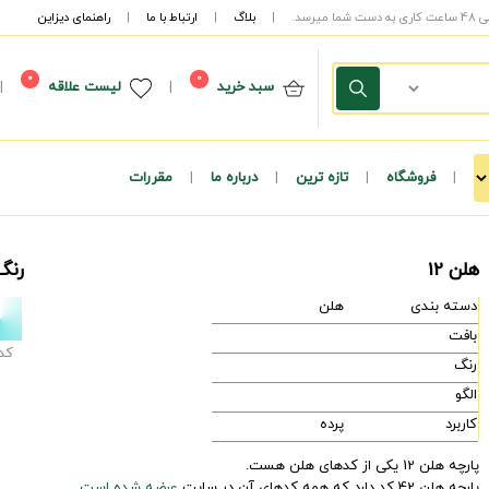
|
بلاگ
|
ارتباط با ما
|
راهنمای دیزاین
0
0
سبد خرید
|
لیست علاقه
|
|
فروشگاه
|
تازه ترین
|
درباره ما
|
مقررات
هلن 12
رنگ
دسته بندی
هلن
بافت
کد
رنگ
الگو
کاربرد
پرده
پارچه هلن 12 یکی از کدهای هلن هست.
پارچه هلن 42 کد دارد که همه کدهای آن در سایت
عرضه شده است.