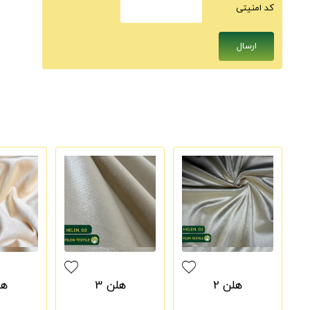
كد امنيتى
هلن 2
هلن 3
هل