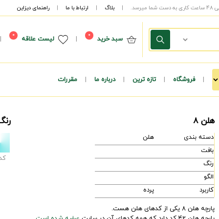
|
بلاگ
|
ارتباط با ما
|
راهنمای دیزاین
0
0
سبد خرید
|
لیست علاقه
|
|
فروشگاه
|
تازه ترین
|
درباره ما
|
مقررات
هلن 8
رنگ
دسته بندی
هلن
بافت
کد
رنگ
الگو
کاربرد
پرده
پارچه هلن 8 یکی از کدهای هلن هست.
پارچه هلن 42 کد دارد که همه کدهای آن در سایت
عرضه شده است.