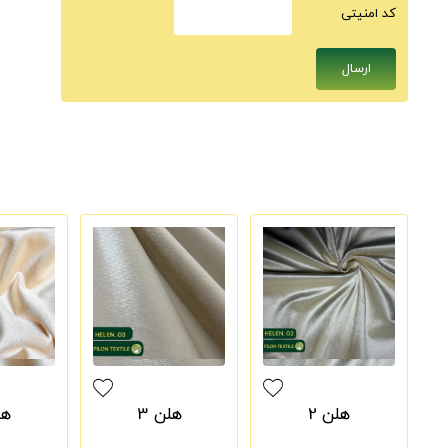
كد امنيتى
هلن 2
هلن 3
هل