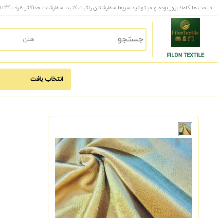
قیمت ها کاملا بروز بوده و میتوانید سریعا سفارشتان را ثبت کنید. سفارشات حداکثر ظرف 24 الی 48 ساعت کاری به دست شما میرسد.
FILON TEXTILE