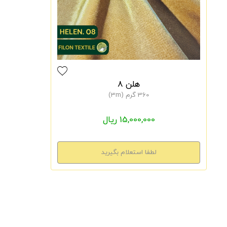
هلن 8
360 گرم (3m)
15,000,000 ریال