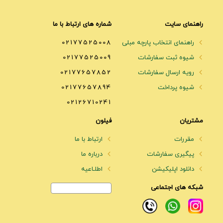
راهنمای سایت
شماره های ارتباط با ما
راهنمای انتخاب پارچه مبلی
02177525008
شیوه ثبت سفارشات
02177525009
رویه ارسال سفارشات
02177657852
شیوه پرداخت
02177657894
02126710241
مشتریان
فیلون
مقررات
ارتباط با ما
پیگیری سفارشات
درباره ما
دانلود اپلیکیشن
اطلـاعیه
شبکه های اجتماعی