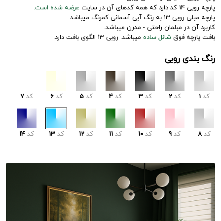
پارچه روبی 14 کد دارد که همه کدهای آن در سایت
عرضه شده است.
پارچه مبلی روبی 13 به رنگ آبی آسمانی کمرنگ میباشد.
کاربرد آن در مبلمان راحتی - مدرن میباشد.
بافت پارچه فوق
شانل ساده
میباشد. روبی 13 الگوی بافت دارد.
رنگ بندی روبی
کد
1
کد
2
کد
3
کد
4
کد
5
کد
6
کد
7
کد
8
کد
9
کد
10
کد
11
کد
12
کد
13
کد
14