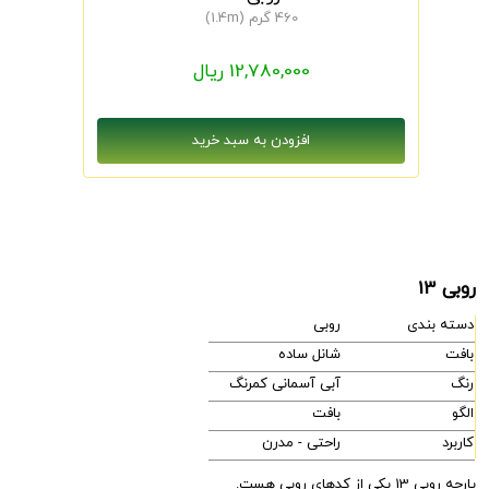
460 گرم (1.4m)
12,780,000 ریال
روبی 13
دسته بندی
روبی
بافت
شانل ساده
رنگ
آبی آسمانی کمرنگ
الگو
بافت
کاربرد
راحتی - مدرن
پارچه روبی 13 یکی از کدهای روبی هست.