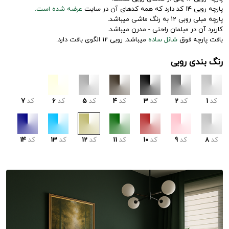
پارچه روبی 14 کد دارد که همه کدهای آن در سایت
عرضه شده است.
پارچه مبلی روبی 12 به رنگ ماشی میباشد.
کاربرد آن در مبلمان راحتی - مدرن میباشد.
بافت پارچه فوق
شانل ساده
میباشد. روبی 12 الگوی بافت دارد.
رنگ بندی روبی
کد
1
کد
2
کد
3
کد
4
کد
5
کد
6
کد
7
کد
8
کد
9
کد
10
کد
11
کد
12
کد
13
کد
14