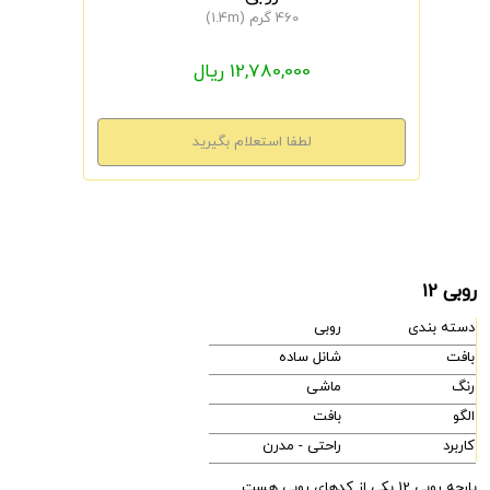
460 گرم (1.4m)
12,780,000 ریال
روبی 12
دسته بندی
روبی
بافت
شانل ساده
رنگ
ماشی
الگو
بافت
کاربرد
راحتی - مدرن
پارچه روبی 12 یکی از کدهای روبی هست.