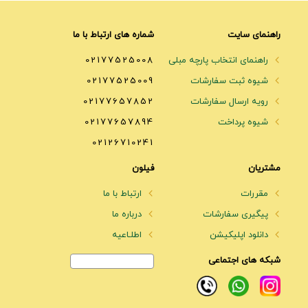
راهنمای سایت
شماره های ارتباط با ما
راهنمای انتخاب پارچه مبلی
02177525008
شیوه ثبت سفارشات
02177525009
رویه ارسال سفارشات
02177657852
شیوه پرداخت
02177657894
02126710241
مشتریان
فیلون
مقررات
ارتباط با ما
پیگیری سفارشات
درباره ما
دانلود اپلیکیشن
اطلـاعیه
شبکه های اجتماعی