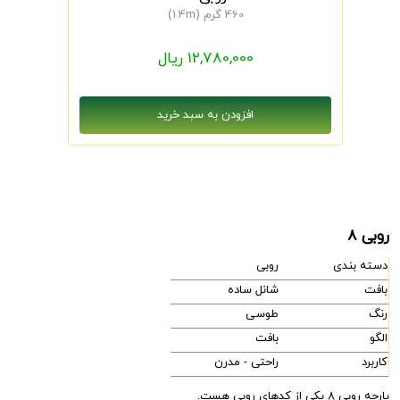
460 گرم (1.4m)
12,780,000 ریال
روبی 8
دسته بندی
روبی
بافت
شانل ساده
رنگ
طوسی
الگو
بافت
کاربرد
راحتی - مدرن
پارچه روبی 8 یکی از کدهای روبی هست.