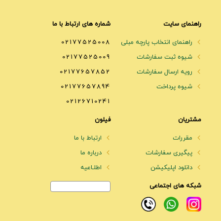
راهنمای سایت
شماره های ارتباط با ما
راهنمای انتخاب پارچه مبلی
02177525008
شیوه ثبت سفارشات
02177525009
رویه ارسال سفارشات
02177657852
شیوه پرداخت
02177657894
02126710241
مشتریان
فیلون
مقررات
ارتباط با ما
پیگیری سفارشات
درباره ما
دانلود اپلیکیشن
اطلـاعیه
شبکه های اجتماعی