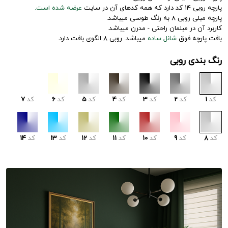
پارچه روبی 14 کد دارد که همه کدهای آن در سایت
عرضه شده است.
پارچه مبلی روبی 8 به رنگ طوسی میباشد.
کاربرد آن در مبلمان راحتی - مدرن میباشد.
بافت پارچه فوق
شانل ساده
میباشد. روبی 8 الگوی بافت دارد.
رنگ بندی روبی
کد
1
کد
2
کد
3
کد
4
کد
5
کد
6
کد
7
کد
8
کد
9
کد
10
کد
11
کد
12
کد
13
کد
14