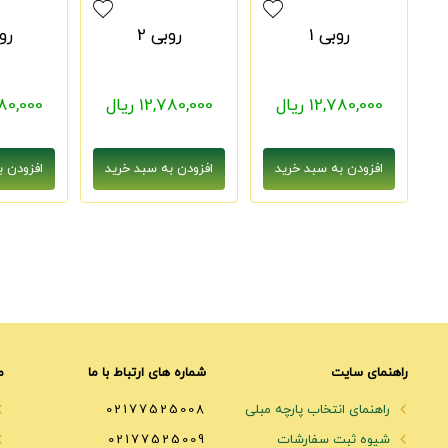
روبی 1
روبی 2
روب
12,780,000 ریال
12,780,000 ریال
2,780,000
راهنمای سایت
شماره های ارتباط با ما
م
راهنمای انتخاب پارچه مبلی
02177525008
شیوه ثبت سفارشات
02177525009