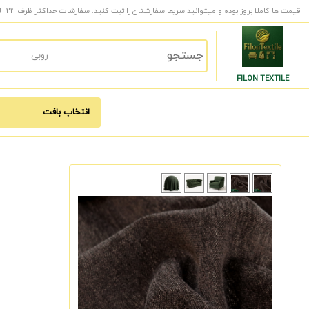
قیمت ها کاملا بروز بوده و میتوانید سریعا سفارشتان را ثبت کنید. سفارشات حداکثر ظرف 24 الی 48 ساعت کاری به دست شما میرسد.
FILON TEXTILE