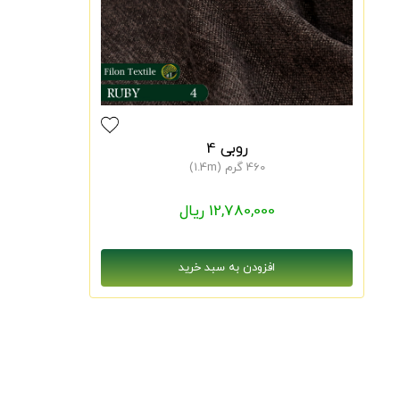
روبی 4
460 گرم (1.4m)
12,780,000 ریال