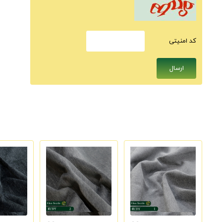
كد امنيتى