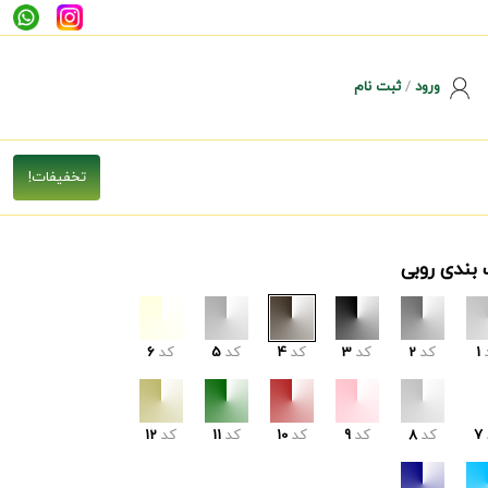
ورود
/
ثبت نام
 بندی روبی
1
کد
2
کد
3
کد
4
کد
5
کد
6
7
کد
8
کد
9
کد
10
کد
11
کد
12