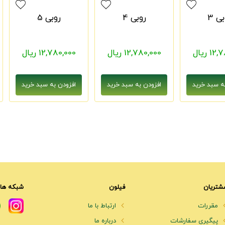
ی 3
روبی 4
روبی 5
1 ریال
12,780,000 ریال
12,780,000 ریال
شتریان
فیلون
شبکه های
مقررات
ارتباط با ما
پیگیری سفارشات
درباره ما