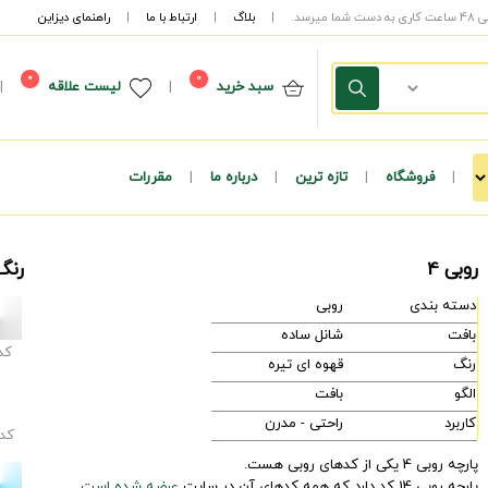
|
بلاگ
|
ارتباط با ما
|
راهنمای دیزاین
0
0
سبد خرید
|
لیست علاقه
|
|
فروشگاه
|
تازه ترین
|
درباره ما
|
مقررات
روبی 4
رنگ
دسته بندی
روبی
بافت
شانل ساده
کد
رنگ
قهوه ای تیره
الگو
بافت
کاربرد
راحتی - مدرن
کد
پارچه روبی 4 یکی از کدهای روبی هست.
پارچه روبی 14 کد دارد که همه کدهای آن در سایت
عرضه شده است.