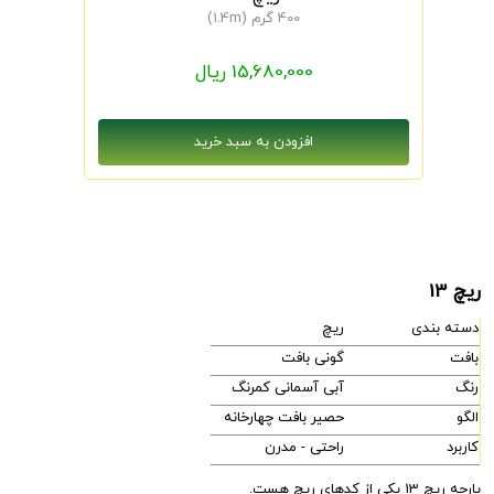
400 گرم (1.4m)
15,680,000 ریال
ریچ 13
دسته بندی
ریچ
بافت
گونی بافت
رنگ
آبی آسمانی کمرنگ
الگو
حصیر بافت چهارخانه
کاربرد
راحتی - مدرن
پارچه ریچ 13 یکی از کدهای ریچ هست.