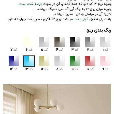
پارچه ریچ 14 کد دارد که همه کدهای آن در سایت
عرضه شده است.
پارچه مبلی ریچ 13 به رنگ آبی آسمانی کمرنگ میباشد.
کاربرد آن در مبلمان راحتی - مدرن میباشد.
بافت پارچه فوق
گونی بافت
میباشد. ریچ 13 الگوی حصیر بافت چهارخانه دارد.
رنگ بندی ریچ
کد
1
کد
2
کد
3
کد
4
کد
5
کد
6
کد
7
کد
9
کد
10
کد
11
کد
8
کد
12
کد
13
کد
14