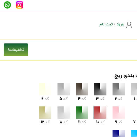
ورود
/
ثبت نام
 بندی ریچ
1
کد
2
کد
3
کد
4
کد
5
کد
6
7
کد
9
کد
10
کد
11
کد
8
کد
12