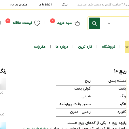
|
بلاگ
|
ارتباط با ما
|
راهنمای دیزاین
0
0
سبد خرید
|
لیست علاقه
|
|
فروشگاه
|
تازه ترین
|
درباره ما
|
مقررات
ریچ 10
رنگ
دسته بندی
ریچ
بافت
گونی بافت
کد
رنگ
شرابی
الگو
حصیر بافت چهارخانه
کاربرد
راحتی - مدرن
کد
پارچه ریچ 10 یکی از کدهای ریچ هست.
پارچه ریچ 14 کد دارد که همه کدهای آن در سایت
عرضه شده است.