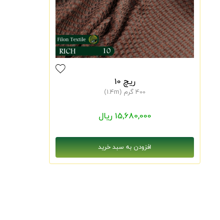
ریچ 10
400 گرم (1.4m)
15,680,000 ریال