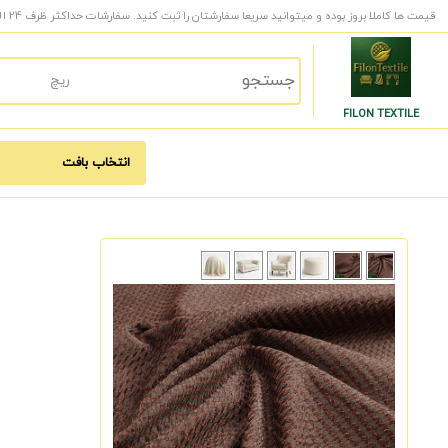
قیمت ها کاملا بروز بوده و میتوانید سریعا سفارشتان را ثبت کنید. سفارشات حداکثر ظرف 24 الی 48 ساعت کاری به دست شما میرسد.
FILON TEXTILE