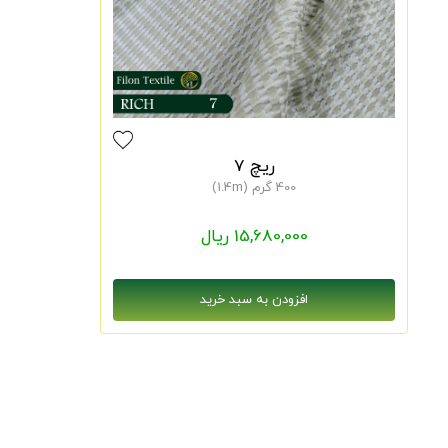
ریچ 7
400 گرم (1.4m)
15,680,000 ریال