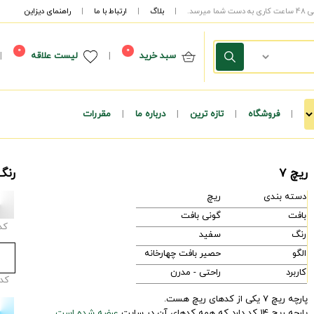
|
بلاگ
|
ارتباط با ما
|
راهنمای دیزاین
0
0
سبد خرید
|
لیست علاقه
|
|
فروشگاه
|
تازه ترین
|
درباره ما
|
مقررات
ریچ 7
رنگ
دسته بندی
ریچ
بافت
گونی بافت
کد
رنگ
سفید
الگو
حصیر بافت چهارخانه
کاربرد
راحتی - مدرن
کد
پارچه ریچ 7 یکی از کدهای ریچ هست.
پارچه ریچ 14 کد دارد که همه کدهای آن در سایت
عرضه شده است.