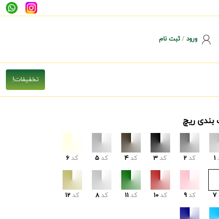
ورود
/
ثبت نام
 بندی ریچ
1
کد
2
کد
3
کد
4
کد
5
کد
6
7
کد
9
کد
10
کد
11
کد
8
کد
12