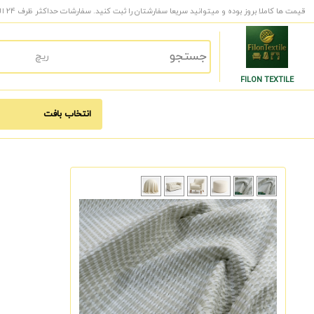
قیمت ها کاملا بروز بوده و میتوانید سریعا سفارشتان را ثبت کنید. سفارشات حداکثر ظرف 24 الی 48 ساعت کاری به دست شما میرسد.
FILON TEXTILE