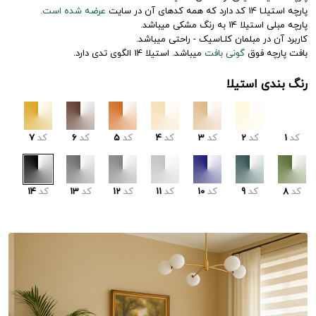
پارچه استیلـا 14 کد دارد که همه کدهای آن در سایت
عرضه شده است.
پارچه مبلی استیلا 14 به رنگ مشکی میباشد.
کاربرد آن در مبلمان کلـاسیک - راحتی میباشد.
بافت پارچه فوق
گونی بافت
میباشد. استیلا 14 الگوی تدی دارد.
رنگ بندی استیلا
کد
1
کد
2
کد
3
کد
4
کد
5
کد
6
کد
7
کد
8
کد
9
کد
10
کد
11
کد
12
کد
13
کد
14