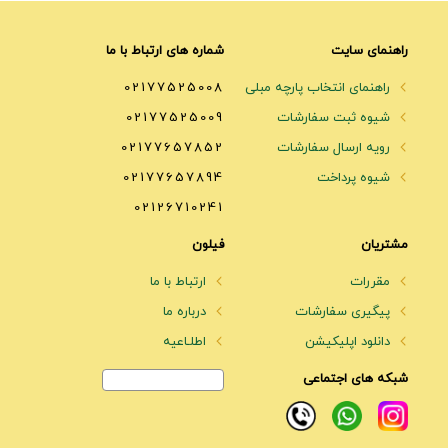
راهنمای سایت
شماره های ارتباط با ما
راهنمای انتخاب پارچه مبلی
02177525008
شیوه ثبت سفارشات
02177525009
رویه ارسال سفارشات
02177657852
شیوه پرداخت
02177657894
02126710241
مشتریان
فیلون
مقررات
ارتباط با ما
پیگیری سفارشات
درباره ما
دانلود اپلیکیشن
اطلـاعیه
شبکه های اجتماعی