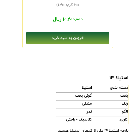
600 گرم(1.4m)
10,200,000 ریال
استیلا 14
دسته بندی
استیلا
بافت
گونی بافت
رنگ
مشکی
الگو
تدی
کاربرد
کلاسیک - راحتی
پارچه استیلا 14 یکی از کدهای استیلـا هست.