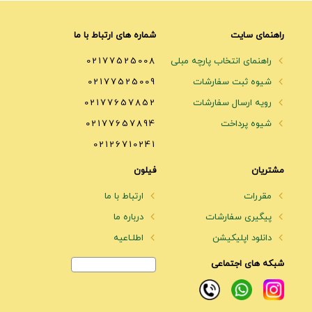
راهنمای سایت
شماره های ارتباط با ما
راهنمای انتخاب پارچه مبلی
02177525008
شیوه ثبت سفارشات
02177525009
رویه ارسال سفارشات
02177657852
شیوه پرداخت
02177657894
02126710241
مشتریان
فیلون
مقررات
ارتباط با ما
پیگیری سفارشات
درباره ما
دانلود اپلیکیشن
اطلـاعیه
شبکه های اجتماعی