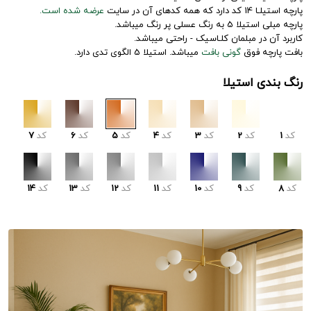
پارچه استیلـا 14 کد دارد که همه کدهای آن در سایت
عرضه شده است.
پارچه مبلی استیلا 5 به رنگ عسلی پر رنگ میباشد.
کاربرد آن در مبلمان کلـاسیک - راحتی میباشد.
بافت پارچه فوق
گونی بافت
میباشد. استیلا 5 الگوی تدی دارد.
رنگ بندی استیلا
کد
1
کد
2
کد
3
کد
4
کد
5
کد
6
کد
7
کد
8
کد
9
کد
10
کد
11
کد
12
کد
13
کد
14