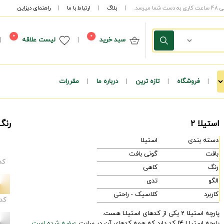
|
بلاگ
|
ارتباط با ما
|
راهنمای دیزاین
0
0
سبد خرید
|
لیست علاقه
|
|
فروشگاه
|
تازه ترین
|
درباره ما
|
مقررات
استیلا 2
رنگ
دسته بندی
استیلا
بافت
گونی بافت
کد
رنگ
کاهی
الگو
تدی
کاربرد
کلاسیک - راحتی
کد
پارچه استیلا 2 یکی از کدهای استیلـا هست.
پارچه استیلـا 14 کد دارد که همه کدهای آن در سایت
عرضه شده است.