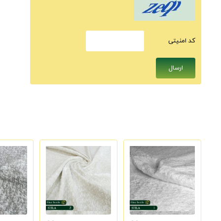
كد امنيتى