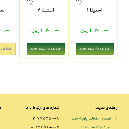
استیلا 1
استیلا 2
استی
10,200,000 ریال
10,200,000 ریال
0,200,000
راهنمای سایت
شماره های ارتباط با ما
م
راهنمای انتخاب پارچه مبلی
02177525008
شیوه ثبت سفارشات
02177525009