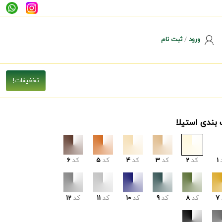
ورود
/
ثبت نام
 بندی استیلا
1
کد
2
کد
3
کد
4
کد
5
کد
6
7
کد
8
کد
9
کد
10
کد
11
کد
12