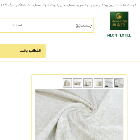
قیمت ها کاملا بروز بوده و میتوانید سریعا سفارشتان را ثبت کنید. سفارشات حداکثر ظرف 24 الی 48 ساعت کاری به دست شما میرسد.
FILON TEXTILE