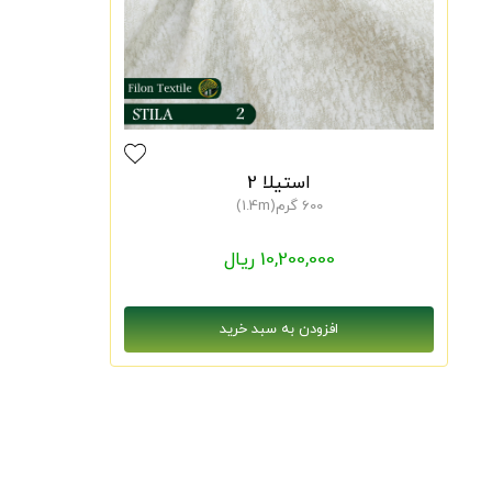
استیلا 2
600 گرم(1.4m)
10,200,000 ریال