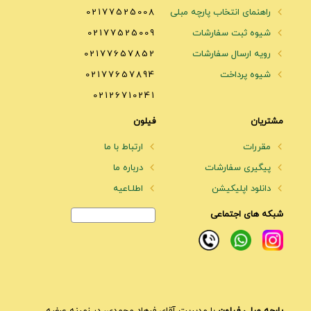
راهنمای انتخاب پارچه مبلی
02177525008
شیوه ثبت سفارشات
02177525009
رویه ارسال سفارشات
02177657852
شیوه پرداخت
02177657894
02126710241
مشتریان
فیلون
مقررات
ارتباط با ما
پیگیری سفارشات
درباره ما
دانلود اپلیکیشن
اطلـاعیه
شبکه های اجتماعی