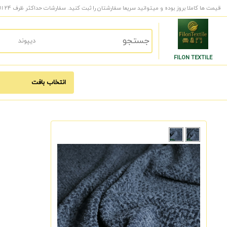
قیمت ها کاملا بروز بوده و میتوانید سریعا سفارشتان را ثبت کنید. سفارشات حداکثر ظرف 24 الی 48 ساعت کاری به دست شما میرسد.
FILON TEXTILE