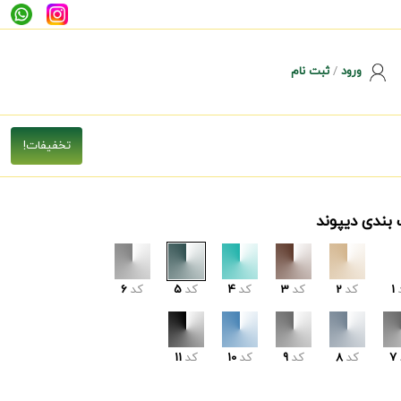
ورود
/
ثبت نام
 بندی دیپوند
1
کد
2
کد
3
کد
4
کد
5
کد
6
7
کد
8
کد
9
کد
10
کد
11