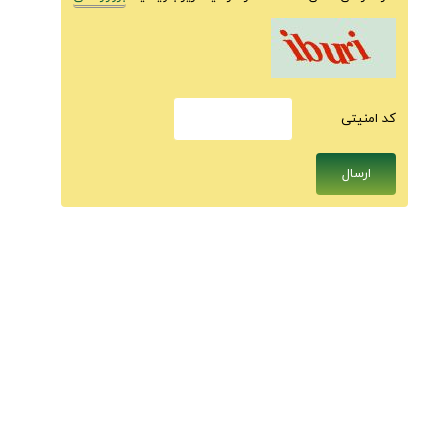
كد امنيتى