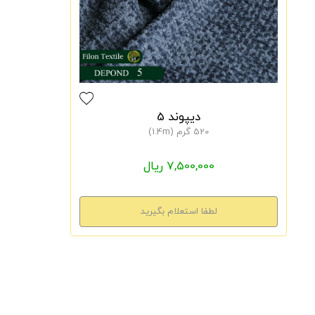
دیپوند 5
520 گرم (1.4m)
7,500,000 ریال