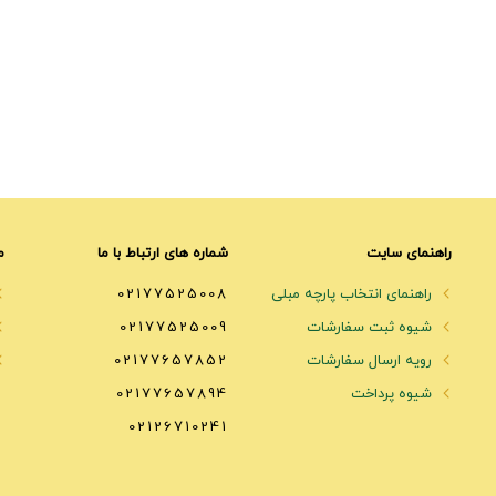
راهنمای سایت
شماره های ارتباط با ما
م
راهنمای انتخاب پارچه مبلی
02177525008
شیوه ثبت سفارشات
02177525009
رویه ارسال سفارشات
02177657852
شیوه پرداخت
02177657894
02126710241