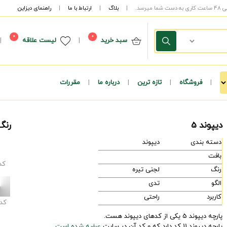
|
بلاگ
|
ارتباط با ما
|
راهنمای دیزاین
0
0
سبد خرید
|
لیست علاقه
|
|
فروشگاه
|
تازه ترین
|
درباره ما
|
مقررات
دیپوند 5
رنگ
دسته بندی
دیپوند
بافت
کد
رنگ
لجنی تیره
الگو
تدی
کاربرد
راحتی
کد
پارچه دیپوند 5 یکی از کدهای دیپوند هست.
پارچه دیپوند 11 کد دارد که 0 کد آن در سایت
عرضه شده است.