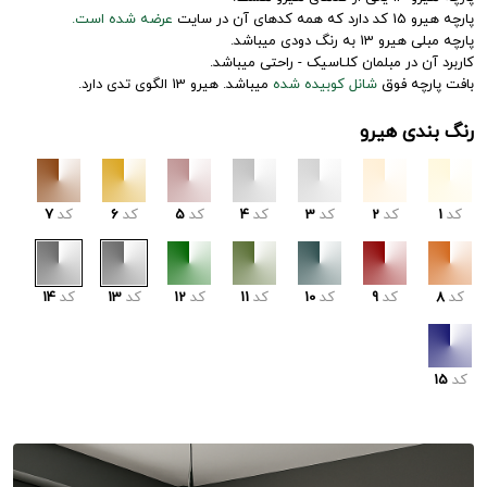
پارچه هیرو 15 کد دارد که همه کدهای آن در سایت
عرضه شده است.
پارچه مبلی هیرو 13 به رنگ دودی میباشد.
کاربرد آن در مبلمان کلـاسیک - راحتی میباشد.
بافت پارچه فوق
شانل کوبیده شده
میباشد. هیرو 13 الگوی تدی دارد.
رنگ بندی هیرو
کد
1
کد
2
کد
3
کد
4
کد
5
کد
6
کد
7
کد
8
کد
9
کد
10
کد
11
کد
12
کد
13
کد
14
کد
15