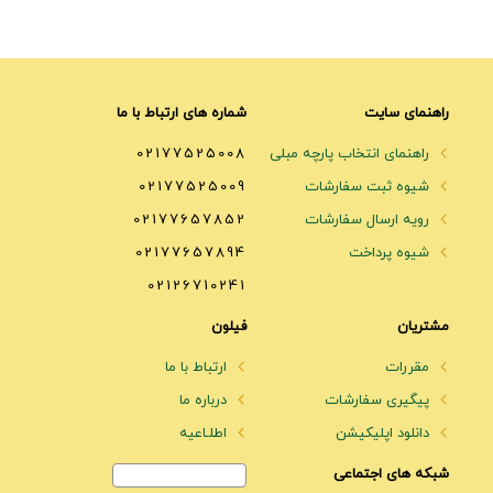
راهنمای سایت
شماره های ارتباط با ما
راهنمای انتخاب پارچه مبلی
02177525008
شیوه ثبت سفارشات
02177525009
رویه ارسال سفارشات
02177657852
شیوه پرداخت
02177657894
02126710241
مشتریان
فیلون
مقررات
ارتباط با ما
پیگیری سفارشات
درباره ما
دانلود اپلیکیشن
اطلـاعیه
شبکه های اجتماعی