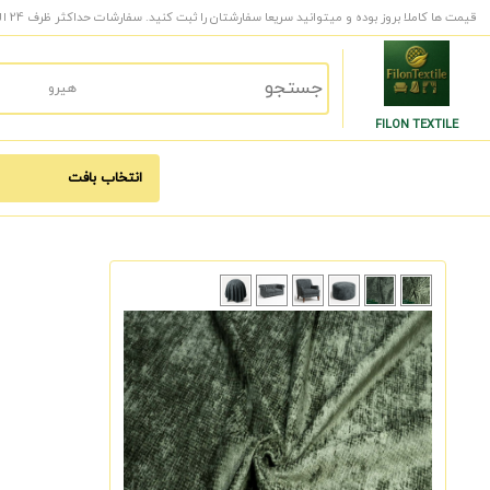
قیمت ها کاملا بروز بوده و میتوانید سریعا سفارشتان را ثبت کنید. سفارشات حداکثر ظرف 24 الی 48 ساعت کاری به دست شما میرسد.
FILON TEXTILE