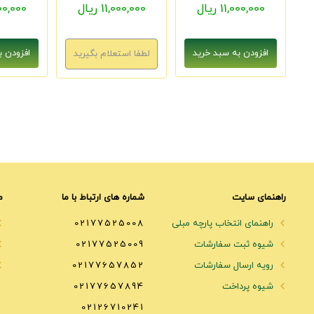
11,000,000 ریال
11,000,000 ریال
1,000,000
راهنمای سایت
شماره های ارتباط با ما
م
راهنمای انتخاب پارچه مبلی
02177525008
شیوه ثبت سفارشات
02177525009
رویه ارسال سفارشات
02177657852
شیوه پرداخت
02177657894
02126710241