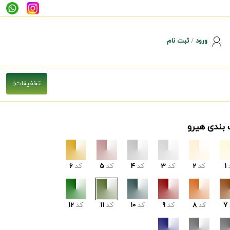
ورود
/
ثبت نام
 بندی هیرو
1
کد
2
کد
3
کد
4
کد
5
کد
6
7
کد
8
کد
9
کد
10
کد
11
کد
12