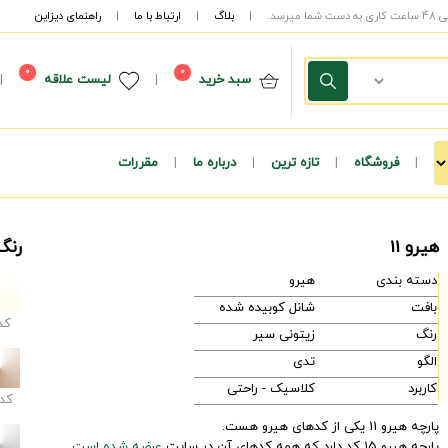
|
بلاگ
|
ارتباط با ما
|
راهنمای دیزاین
0
0
سبد خرید
|
لیست علاقه
|
|
فروشگاه
|
تازه ترین
|
درباره ما
|
مقررات
هیرو 11
رنگ
دسته بندی
هیرو
بافت
شانل کوبیده شده
کد
رنگ
زیتونی سیر
الگو
تدی
کاربرد
کلاسیک - راحتی
کد
پارچه هیرو 11 یکی از کدهای هیرو هست.
پارچه هیرو 15 کد دارد که همه کدهای آن در سایت
عرضه شده است.