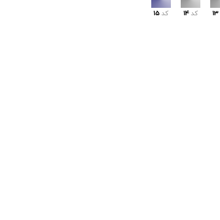
13
کد
14
کد
15