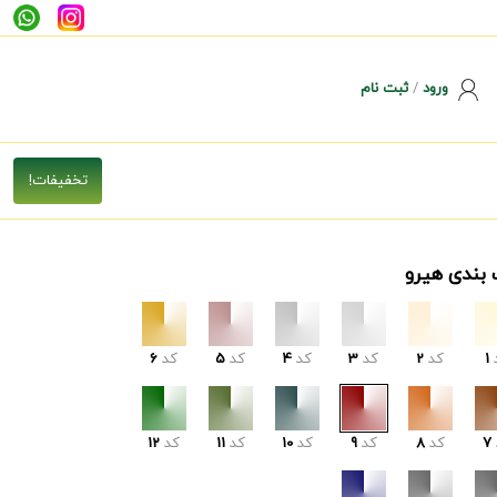
ورود
/
ثبت نام
 بندی هیرو
1
کد
2
کد
3
کد
4
کد
5
کد
6
7
کد
8
کد
9
کد
10
کد
11
کد
12