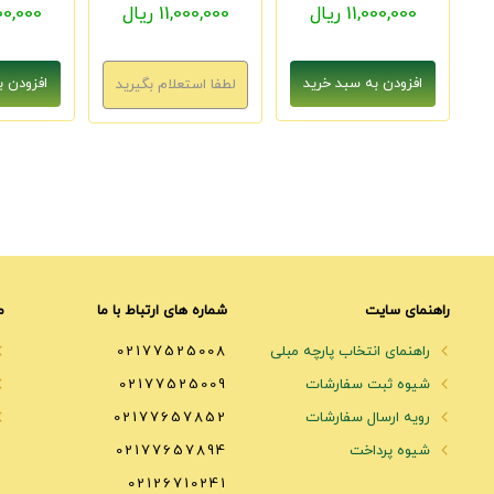
11,000,000 ریال
11,000,000 ریال
1,000,000
راهنمای سایت
شماره های ارتباط با ما
م
راهنمای انتخاب پارچه مبلی
02177525008
شیوه ثبت سفارشات
02177525009
رویه ارسال سفارشات
02177657852
شیوه پرداخت
02177657894
02126710241