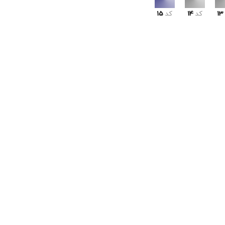
13
کد
14
کد
15