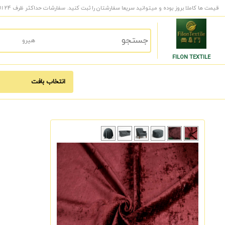
قیمت ها کاملا بروز بوده و میتوانید سریعا سفارشتان را ثبت کنید. سفارشات حداکثر ظرف 24 الی 48 ساعت کاری به دست شما میرسد.
FILON TEXTILE