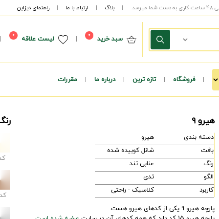
|
بلاگ
|
ارتباط با ما
|
راهنمای دیزاین
0
0
سبد خرید
|
لیست علاقه
|
|
فروشگاه
|
تازه ترین
|
درباره ما
|
مقررات
هیرو 9
رنگ
دسته بندی
هیرو
بافت
شانل کوبیده شده
کد
رنگ
عنابی تند
الگو
تدی
کاربرد
کلاسیک - راحتی
کد
پارچه هیرو 9 یکی از کدهای هیرو هست.
پارچه هیرو 15 کد دارد که همه کدهای آن در سایت
عرضه شده است.