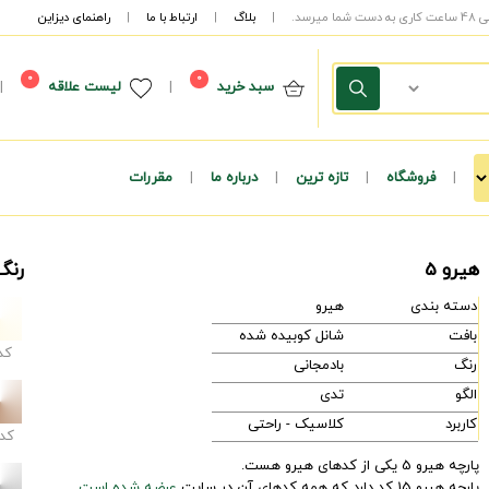
|
بلاگ
|
ارتباط با ما
|
راهنمای دیزاین
0
0
سبد خرید
|
لیست علاقه
|
|
فروشگاه
|
تازه ترین
|
درباره ما
|
مقررات
هیرو 5
رنگ
دسته بندی
هیرو
بافت
شانل کوبیده شده
کد
رنگ
بادمجانی
الگو
تدی
کاربرد
کلاسیک - راحتی
کد
پارچه هیرو 5 یکی از کدهای هیرو هست.
پارچه هیرو 15 کد دارد که همه کدهای آن در سایت
عرضه شده است.