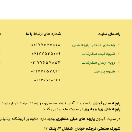
راهنمای سایت
شماره های ارتباط با ما
م
راهنمای انتخاب پارچه مبلی
02177525008
شیوه ثبت سفارشات
02177525009
رویه ارسال سفارشات
02177657852
شیوه پرداخت
02177657894
02126710241
پارچه مبلی فیلون
با مدیریت آقای فرهاد محمدی، در زمینه عرضه انواع پارچه ه
پارچه های زیبا و به روز
در سایت ما خریداری کنند.
در سایت فیلون
پارچه های مبلی متمایزی
وجود دارد. علاوه بر فروشگاه اینترن
شهرک صنعتی قرچک، خیابان اشتغال 3، پلاک 12