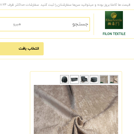
قیمت ها کاملا بروز بوده و میتوانید سریعا سفارشتان را ثبت کنید. سفارشات حداکثر ظرف 24 الی 48 ساعت کاری به دست شما میرسد.
FILON TEXTILE