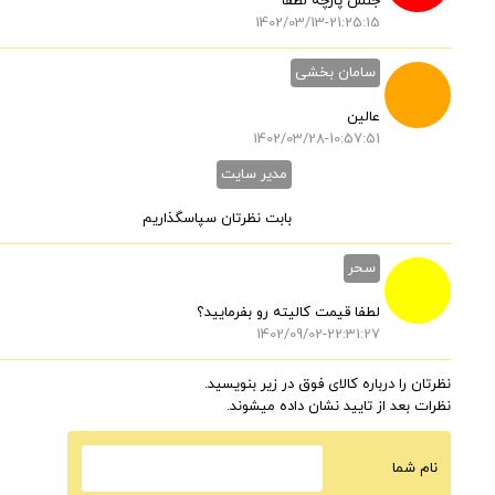
جنس پارچه لطفا
1402/03/13-21:25:15
سامان بخشی
عالین
1402/03/28-10:57:51
مدیر سایت
بابت نظرتان سپاسگذاریم
سحر
لطفا قیمت کالیته رو بفرمایید؟
1402/09/02-22:31:27
نظرتان را درباره کالای فوق در زیر بنویسید.
نظرات بعد از تایید نشان داده میشوند.
نام شما