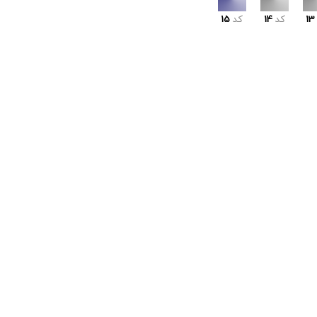
13
کد
14
کد
15