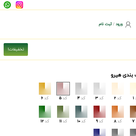
ورود
/
ثبت نام
 بندی هیرو
1
کد
2
کد
3
کد
4
کد
5
کد
6
7
کد
8
کد
9
کد
10
کد
11
کد
12