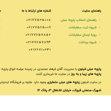
راهنمای سایت
شماره های ارتباط با ما
م
راهنمای انتخاب پارچه مبلی
02177525008
شیوه ثبت سفارشات
02177525009
رویه ارسال سفارشات
02177657852
شیوه پرداخت
02177657894
02126710241
پارچه مبلی فیلون
با مدیریت آقای فرهاد محمدی، در زمینه عرضه انواع پارچه ه
پارچه های زیبا و به روز
در سایت ما خریداری کنند.
در سایت فیلون
پارچه های مبلی متمایزی
وجود دارد. علاوه بر فروشگاه اینترن
شهرک صنعتی قرچک، خیابان اشتغال 3، پلاک 12
کلیه حقوق سایت محفوظ است.