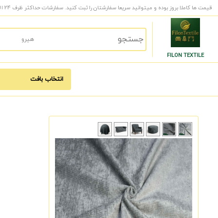
قیمت ها کاملا بروز بوده و میتوانید سریعا سفارشتان را ثبت کنید. سفارشات حداکثر ظرف 24 الی 48 ساعت کاری به دست شما میرسد.
FILON TEXTILE