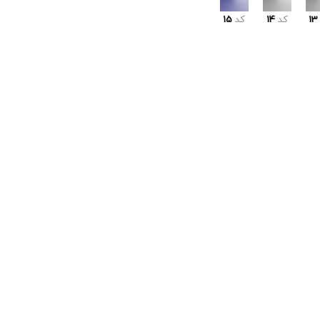
13
کد
14
کد
15