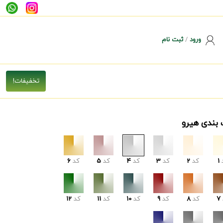
ورود
/
ثبت نام
 بندی هیرو
1
کد
2
کد
3
کد
4
کد
5
کد
6
7
کد
8
کد
9
کد
10
کد
11
کد
12