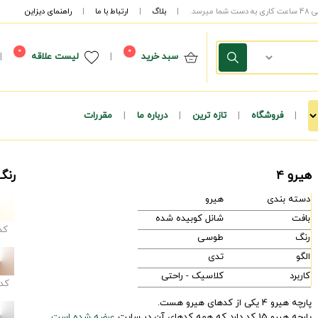
|
بلاگ
|
ارتباط با ما
|
راهنمای دیزاین
0
0
سبد خرید
|
لیست علاقه
|
|
فروشگاه
|
تازه ترین
|
درباره ما
|
مقررات
هیرو 4
رنگ
دسته بندی
هیرو
بافت
شانل کوبیده شده
کد
رنگ
طوسی
الگو
تدی
کاربرد
کلاسیک - راحتی
کد
پارچه هیرو 4 یکی از کدهای هیرو هست.
پارچه هیرو 15 کد دارد که همه کدهای آن در سایت
عرضه شده است.