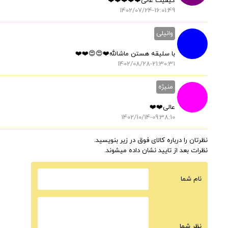
کیفیت عالی❤️❤️❤️❤️❤️
1402/07/24-16:01:49
وانیلی
با سلیقه هستن ماشالله❤️😍😍❤️❤️
1402/08/28-21:30:31
منیژه
عالی❤️❤️
1402/10/14-09:38:10
نظرتان را درباره کالای فوق در زیر بنویسید.
نظرات بعد از تایید نشان داده میشوند.
نام شما
نظر شما