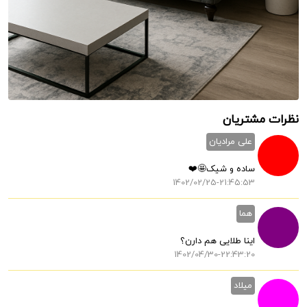
نظرات مشتریان
علی مرادیان
ساده و شیک🤩❤️
1402/02/25-21:45:53
هما
اینا طلایی هم دارن؟
1402/04/30-22:43:20
میلاد