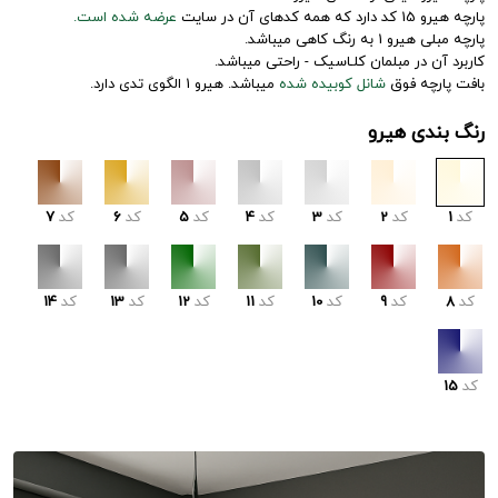
پارچه هیرو 15 کد دارد که همه کدهای آن در سایت
عرضه شده است.
پارچه مبلی هیرو 1 به رنگ کاهی میباشد.
کاربرد آن در مبلمان کلـاسیک - راحتی میباشد.
بافت پارچه فوق
شانل کوبیده شده
میباشد. هیرو 1 الگوی تدی دارد.
رنگ بندی هیرو
کد
1
کد
2
کد
3
کد
4
کد
5
کد
6
کد
7
کد
8
کد
9
کد
10
کد
11
کد
12
کد
13
کد
14
کد
15