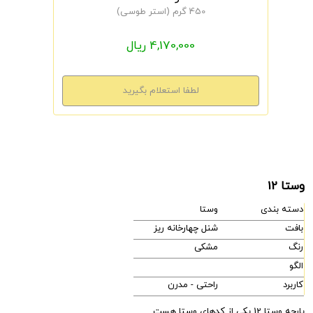
450 گرم (استر طوسی)
4,170,000 ریال
وستا 12
دسته بندی
وستا
بافت
شنل چهارخانه ریز
رنگ
مشکی
الگو
کاربرد
راحتی - مدرن
پارچه وستا 12 یکی از کدهای وستا هست.