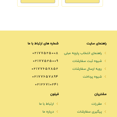
راهنمای سایت
شماره های ارتباط با ما
راهنمای انتخاب پارچه مبلی
02177525008
شیوه ثبت سفارشات
02177525009
رویه ارسال سفارشات
02177657852
شیوه پرداخت
02177657894
02126710241
مشتریان
فیلون
مقررات
ارتباط با ما
پیگیری سفارشات
درباره ما