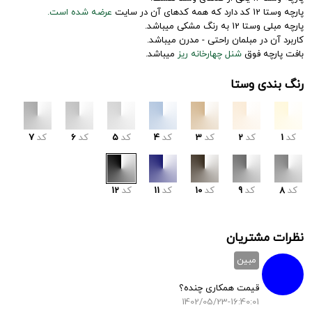
پارچه وستا 12 کد دارد که همه کدهای آن در سایت
عرضه شده است.
پارچه مبلی وستا 12 به رنگ مشکی میباشد.
کاربرد آن در مبلمان راحتی - مدرن میباشد.
بافت پارچه فوق
شنل چهارخانه ریز
میباشد.
رنگ بندی وستا
کد
1
کد
2
کد
3
کد
4
کد
5
کد
6
کد
7
کد
8
کد
9
کد
10
کد
11
کد
12
نظرات مشتریان
مبین
قیمت همکاری چنده؟
1402/05/23-16:40:01