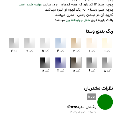
پارچه وستا 12 کد دارد که همه کدهای آن در سایت
عرضه شده است.
پارچه مبلی وستا 10 به رنگ قهوه ای تیره میباشد.
کاربرد آن در مبلمان راحتی - مدرن میباشد.
بافت پارچه فوق
شنل چهارخانه ریز
میباشد.
رنگ بندی وستا
کد
1
کد
2
کد
3
کد
4
کد
5
کد
6
کد
7
کد
8
کد
9
کد
10
کد
11
کد
12
نظرات مشتریان
جاباما
رنگبندی عالیه❤️❤️🤩
1402/04/09-12:10:16