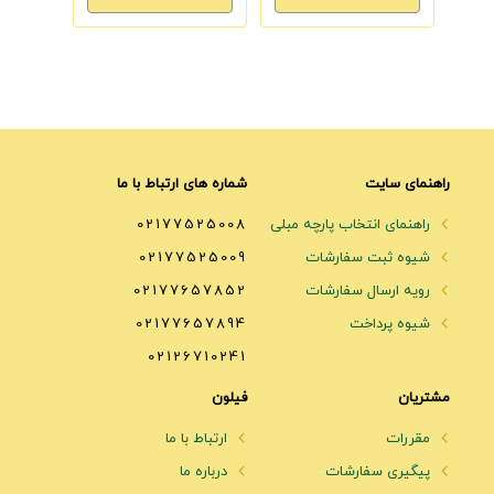
راهنمای سایت
شماره های ارتباط با ما
راهنمای انتخاب پارچه مبلی
02177525008
شیوه ثبت سفارشات
02177525009
رویه ارسال سفارشات
02177657852
شیوه پرداخت
02177657894
02126710241
مشتریان
فیلون
مقررات
ارتباط با ما
پیگیری سفارشات
درباره ما