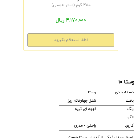
450 گرم (استر طوسی)
4,170,000 ریال
وستا 10
دسته بندی
وستا
بافت
شنل چهارخانه ریز
رنگ
قهوه ای تیره
الگو
کاربرد
راحتی - مدرن
پارچه وستا 10 یکی از کدهای وستا هست.