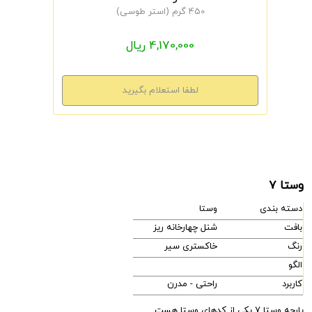
450 گرم (استر طوسی)
4,170,000 ریال
وستا 7
دسته بندی
وستا
بافت
شنل چهارخانه ریز
رنگ
خاکستری سیر
الگو
کاربرد
راحتی - مدرن
پارچه وستا 7 یکی از کدهای وستا هست.