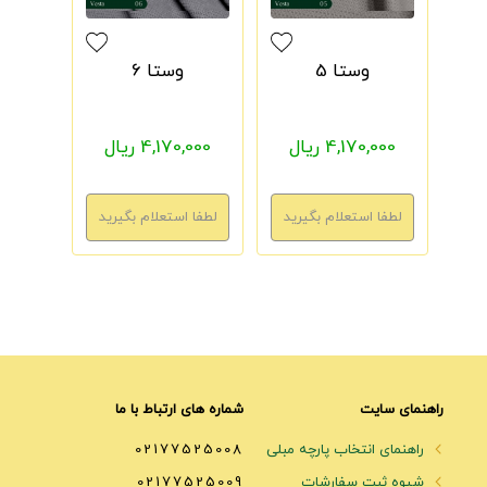
وستا 5
وستا 6
4,170,000 ریال
4,170,000 ریال
راهنمای سایت
شماره های ارتباط با ما
راهنمای انتخاب پارچه مبلی
02177525008
شیوه ثبت سفارشات
02177525009