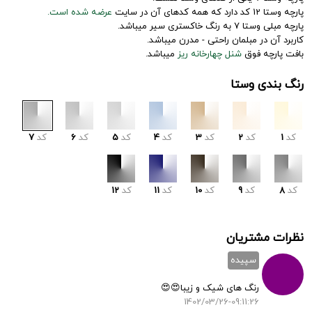
پارچه وستا 12 کد دارد که همه کدهای آن در سایت
عرضه شده است.
پارچه مبلی وستا 7 به رنگ خاکستری سیر میباشد.
کاربرد آن در مبلمان راحتی - مدرن میباشد.
بافت پارچه فوق
شنل چهارخانه ریز
میباشد.
رنگ بندی وستا
کد
1
کد
2
کد
3
کد
4
کد
5
کد
6
کد
7
کد
8
کد
9
کد
10
کد
11
کد
12
نظرات مشتریان
سپیده
رنگ های شیک و زیبا😍😍
1402/03/26-09:11:26