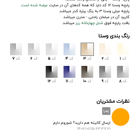
پارچه وستا 12 کد دارد که همه کدهای آن در سایت
عرضه شده است.
پارچه مبلی وستا 3 به رنگ برنزه کدر میباشد.
کاربرد آن در مبلمان راحتی - مدرن میباشد.
بافت پارچه فوق
شنل چهارخانه ریز
میباشد.
رنگ بندی وستا
کد
1
کد
2
کد
3
کد
4
کد
5
کد
6
کد
7
کد
8
کد
9
کد
10
کد
11
کد
12
نظرات مشتریان
زهرا
ارسال کالیته هم دارید؟ شوروم دارم
1402/01/15-23:37:21