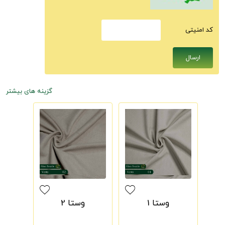
كد امنيتى
گزینه های بیشتر
وستا 1
وستا 2