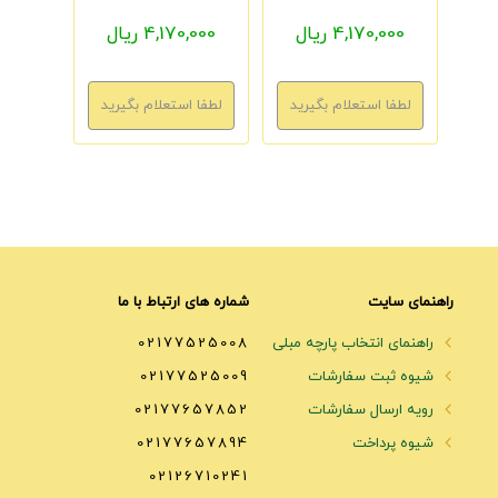
4,170,000 ریال
4,170,000 ریال
راهنمای سایت
شماره های ارتباط با ما
راهنمای انتخاب پارچه مبلی
02177525008
شیوه ثبت سفارشات
02177525009
رویه ارسال سفارشات
02177657852
شیوه پرداخت
02177657894
02126710241