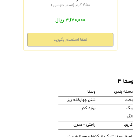
450 گرم (استر طوسی)
4,170,000 ریال
وستا 3
دسته بندی
وستا
بافت
شنل چهارخانه ریز
رنگ
برنزه کدر
الگو
کاربرد
راحتی - مدرن
پارچه وستا 3 یکی از کدهای وستا هست.