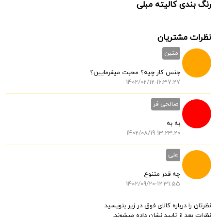
رنگ بندی کالیته مبلی
نظرات مشتریان
متین
جنس کار چیه؟ محبت میفرمایین؟
1402/02/12-16:37:27
صالحی فر
به به
1402/08/19-13:23:20
علی
چه قدر متنوع
1402/09/20-12:31:55
نظرتان را درباره کالای فوق در زیر بنویسید.
نظرات بعد از تایید نشان داده میشوند.