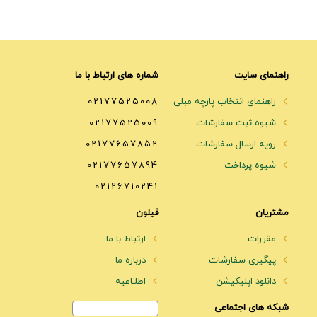
راهنمای سایت
شماره های ارتباط با ما
راهنمای انتخاب پارچه مبلی
02177525008
شیوه ثبت سفارشات
02177525009
رویه ارسال سفارشات
02177657852
شیوه پرداخت
02177657894
02126710241
مشتریان
فیلون
مقررات
ارتباط با ما
پیگیری سفارشات
درباره ما
دانلود اپلیکیشن
اطلـاعیه
شبکه های اجتماعی