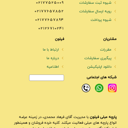
شیوه ثبت سفارشات
02177525009
رویه ارسال سفارشات
02177657852
شیوه پرداخت
02177657894
02126710241
مشتریان
فیلون
مقررات
ارتباط با ما
پیگیری سفارشات
درباره ما
دانلود اپلیکیشن
اطلـاعیه
شبکه های اجتماعی
پارچه مبلی فیلون
با مدیریت آقای فرهاد محمدی، در زمینه عرضه
انواع پارچه های مبلی فعالیت میکند. کلیه خرده فروشان و همینطور