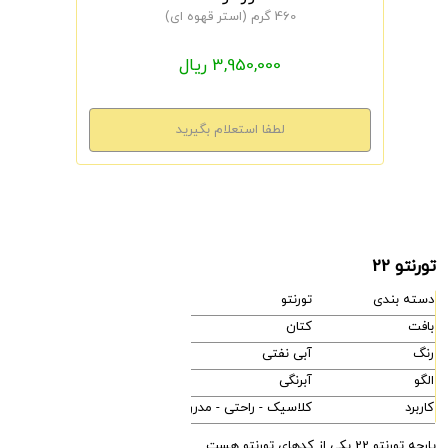
460 گرم (استر قهوه ای)
3,950,000 ریال
تورنتو 22
دسته بندی
تورنتو
بافت
کتان
رنگ
آبی نفتی
الگو
آبرنگی
کاربرد
کلاسیک - راحتی - مدرن
پارچه تورنتو 22 یکی از کدهای تورنتو هست.