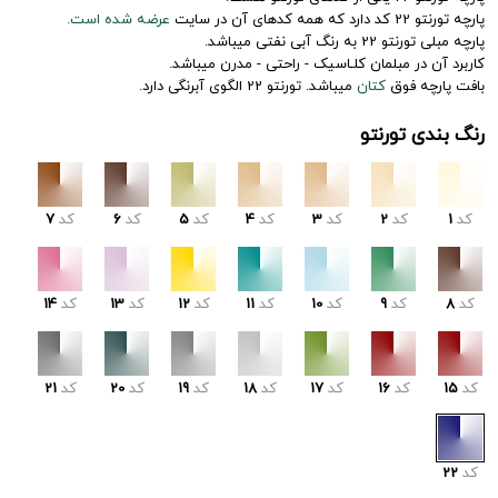
پارچه تورنتو 22 کد دارد که همه کدهای آن در سایت
عرضه شده است.
پارچه مبلی تورنتو 22 به رنگ آبی نفتی میباشد.
کاربرد آن در مبلمان کلـاسیک - راحتی - مدرن میباشد.
بافت پارچه فوق
کتان
میباشد. تورنتو 22 الگوی آبرنگی دارد.
رنگ بندی تورنتو
کد
1
کد
2
کد
3
کد
4
کد
5
کد
6
کد
7
کد
8
کد
9
کد
10
کد
11
کد
12
کد
13
کد
14
کد
15
کد
16
کد
17
کد
18
کد
19
کد
20
کد
21
کد
22